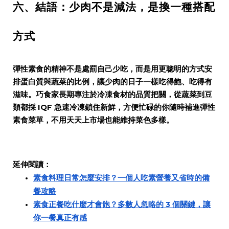
六、結語：少肉不是減法，是換一種搭配
方式
彈性素食的精神不是處罰自己少吃，而是用更聰明的方式安
排蛋白質與蔬菜的比例，讓少肉的日子一樣吃得飽、吃得有
滋味。巧食家長期專注於冷凍食材的品質把關，從蔬菜到豆
類都採 IQF 急速冷凍鎖住新鮮，方便忙碌的你隨時補進彈性
素食菜單，不用天天上市場也能維持菜色多樣。
延伸閱讀：
素食料理日常怎麼安排？一個人吃素營養又省時的備
餐攻略
素食正餐吃什麼才會飽？多數人忽略的 3 個關鍵，讓
你一餐真正有感