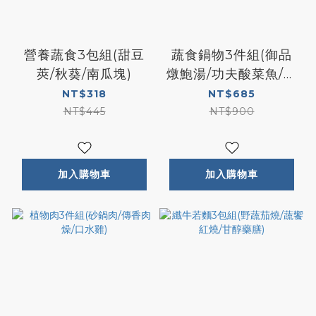
營養蔬食3包組(甜豆
蔬食鍋物3件組(御品
莢/秋葵/南瓜塊)
燉鮑湯/功夫酸菜魚/沙
茶海鮮鍋)
NT$318
NT$685
NT$445
NT$900
加入購物車
加入購物車