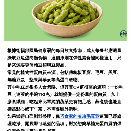
根據衛福部國民健康署的每日飲食指南，成人每餐都應適量
攝取豆魚蛋肉類食物，這個原則在彈性素食裡同樣適用，只
是來源要更倚賴豆類與豆製品。
常見的植物性蛋白質來源，包括傳統板豆腐、毛豆、黑豆、
無糖豆漿、堅果與藜麥等高蛋白穀物。
其中毛豆是很多人會忽略、但其實CP值很高的選項：一份毛
豆（連莢約半碗110克）就能提供一定份量的蛋白質，加上
膳食纖維，吃起來比單純的蔬菜更有飽足感，蒸煮後也能直
接當點心或下午茶，不需要額外調味。
如果懶得自己剝殼整理，像
巧食家的冷凍毛豆莢
這類已經處
理乾淨、開袋即可蒸煮的品項，對於想簡單補充蛋白質的彈