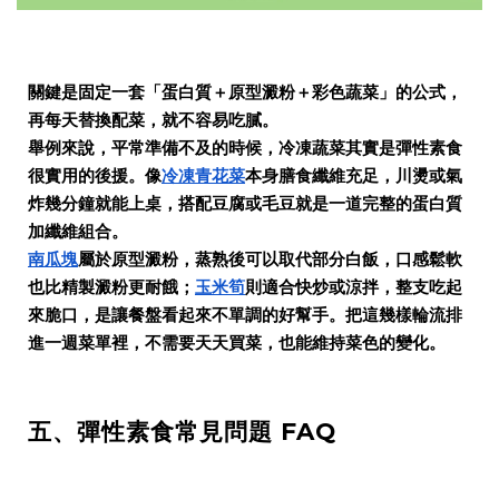
關鍵是固定一套「蛋白質＋原型澱粉＋彩色蔬菜」的公式，
再每天替換配菜，就不容易吃膩。
舉例來說，平常準備不及的時候，冷凍蔬菜其實是彈性素食
很實用的後援。像
冷凍青花菜
本身膳食纖維充足，川燙或氣
炸幾分鐘就能上桌，搭配豆腐或毛豆就是一道完整的蛋白質
加纖維組合。
南瓜塊
屬於原型澱粉，蒸熟後可以取代部分白飯，口感鬆軟
也比精製澱粉更耐餓；
玉米筍
則適合快炒或涼拌，整支吃起
來脆口，是讓餐盤看起來不單調的好幫手。把這幾樣輪流排
進一週菜單裡，不需要天天買菜，也能維持菜色的變化。
五、彈性素食常見問題 FAQ