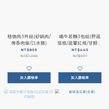
植物肉3件組(砂鍋肉/
纖牛若麵3包組(野蔬
傳香肉燥/口水雞)
茄燒/蔬饗紅燒/甘醇藥
膳)
NT$859
NT$445
NT$1,065
NT$597
加入購物車
加入購物車