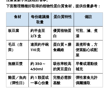
性素食新手來說相對省事。
下面整理幾種好取得的植物性蛋白質食材，提供份量參考：
食材
每份建議攝
蛋白質特性
備註
取量
板豆腐
約半盒至
優質植物蛋
可煎、滷、煮
2/3 盒
白
湯
毛豆（含
連莢約半碗
蛋白質＋膳
蒸煮即食，方
莢）
110克
食纖維
便當點心或配
菜
無糖豆漿
約 350～
吸收率較高
早餐或運動後
450ml
的黃豆蛋白
補充
雞蛋／魚肉
約 1 顆蛋或
完整必需胺
彈性素食允許
（彈性日）
一掌心份量
基酸
偶爾攝取