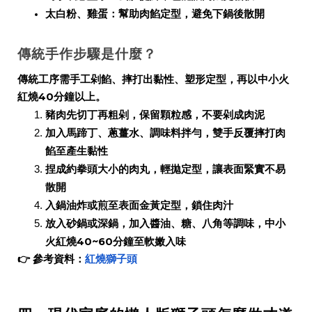
太白粉、雞蛋：幫助肉餡定型，避免下鍋後散開
傳統手作步驟是什麼？
傳統工序需手工剁餡、摔打出黏性、塑形定型，再以中小火
紅燒40分鐘以上。
豬肉先切丁再粗剁，保留顆粒感，不要剁成肉泥
加入馬蹄丁、蔥薑水、調味料拌勻，雙手反覆摔打肉
餡至產生黏性
捏成約拳頭大小的肉丸，輕拋定型，讓表面緊實不易
散開
入鍋油炸或煎至表面金黃定型，鎖住肉汁
放入砂鍋或深鍋，加入醬油、糖、八角等調味，中小
火紅燒40~60分鐘至軟嫩入味
👉 參考資料：
紅燒獅子頭