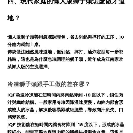
四、現代家庭的懶人版獅子頭怎麼做才道
地？
懶人版獅子頭善用急凍調理包，省去剁餡與摔打的工序，10
分鐘內就能上桌。
傳統做法雖然風味道地，但剁餡、摔打、油炸定型每一步都
耗時，這也是為什麼急凍調理的獅子頭，近年成為江南家常
菜懶人版的主流選擇。
冷凍獅子頭跟手工做的差在哪？
IQF急速冷凍能在短時間內將肉餡降到 -18 度以下，鎖住肉
汁與纖維結構。一般家用冷凍因降溫速度慢，肉餡內部會形
成較大的冰晶，解凍後容易戳破細胞壁，導致肉汁流失、口
感變乾柴。
IQF 技術能在短時間內讓食材降到 -18 度以下，形成的冰晶
較細小，能更完整地保留肉餡的纖維結構與含水量，這也是