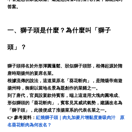
答案。
一、獅子頭是什麼？為什麼叫「獅子
頭」？
獅子頭得名於外形渾圓蓬鬆、狀似獅子頭部，相傳起源於隋
唐時期揚州的宴席名菜。
根據流傳的說法，這道菜原名「葵花斬肉」，是隋煬帝南遊
揚州時，御廚以當地名景為題創作的菜餚之一。
到了唐代，官員設宴款待賓客，端上這道用大塊肉圓堆成、
形似獅頭的「葵花斬肉」，賓客見其威武氣勢，建議改名為
「獅子頭」，此後便成了淮揚菜系的代表名菜之一。
👉 參考資料：
紅燒獅子頭｜肉丸加麥片增黏度兼吸肉汁 原
名葵花斬肉為何改名？