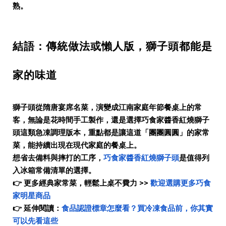
熟。
結語：傳統做法或懶人版，獅子頭都能是
家的味道
獅子頭從隋唐宴席名菜，演變成江南家庭年節餐桌上的常
客，無論是花時間手工製作，還是選擇巧食家醬香紅燒獅子
頭這類急凍調理版本，重點都是讓這道「團團圓圓」的家常
菜，能持續出現在現代家庭的餐桌上。
想省去備料與摔打的工序，
巧食家醬香紅燒獅子頭
是值得列
入冰箱常備清單的選擇。
👉 更多經典家常菜，輕鬆上桌不費力 >>
歡迎選購更多巧食
家明星商品
👉 延伸閱讀：
食品認證標章怎麼看？買冷凍食品前，你其實
可以先看這些