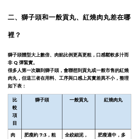
二、獅子頭和一般貢丸、紅燒肉丸差在哪
裡？
獅子頭體型大上數倍、肉餡比例更高更粗，口感鬆軟多汁而
非 Q 彈緊實。
很多人第一次聽到獅子頭，會聯想到貢丸或一般市售的紅燒
肉丸，但這三者在用料、工序與口感上其實差異不小，整理
如下表：
比
獅子頭
一般貢丸
紅燒肉丸
較
項
目
肉
肥瘦約
7:3
，粗
全絞細泥，
肥瘦適中，多