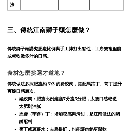
法
三、傳統江南獅子頭怎麼做？
傳統獅子頭講究肥瘦比例與手工摔打出黏性，工序繁複但能
成就軟嫩多汁的口感。
食材怎麼挑選才道地？
傳統做法多採肥瘦約 7:3 的豬絞肉，搭配馬蹄丁、筍丁提升
爽脆口感層次。
豬絞肉：肥瘦比例建議7分瘦3分肥，太瘦口感乾硬，
太肥則油膩
馬蹄（荸薺）丁：增加咬感與清甜，是江南做法的關
鍵配料
筍丁或蔥薑水：去腥提鮮，也能讓肉餡更鬆軟