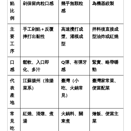
餡
剁保留肉粒口感
幾乎無顆粒
為機器絞製
比
感
例
主
手工剁餡＋反覆
高速攪打成
拌料後直接成
要
摔打出黏性
漿、灌模成
型油炸或紅燒
工
型
序
口
鬆軟、入口即
Q
彈、有彈牙
緊實、略帶嚼
感
化、多汁
感
勁
代
江蘇揚州（淮揚
臺灣（小
臺灣家常菜、
表
菜系）
吃、火鍋常
便當配菜
產
見）
地
常
紅燒、清燉、煮
火鍋料、關
燴飯、便當主
見
湯
東煮
菜
吃