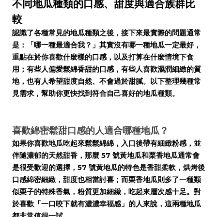
不同地瓜種類的口感、甜度與適合族群比
較
認識了各種常見的地瓜種類之後，接下來最實際的問題通常
是：「哪一種最適合我？」其實沒有哪一種地瓜一定最好，
重點在於你喜歡什麼樣的口感，以及打算在什麼情境下食
用；有些人偏愛鬆綿香甜的口感，有些人喜歡濕潤細緻的質
地，也有人希望甜度自然、不會過於甜膩。以下整理幾種常
見需求，幫助你更快找到符合自己喜好的地瓜種類。
喜歡綿密鬆甜口感的人適合哪種地瓜？
如果你喜歡地瓜吃起來鬆鬆綿綿，入口後帶有細緻粉感，並
伴隨濃郁的天然甜香，那麼 57 號黃地瓜和栗香地瓜通常會
是很受歡迎的選擇，57 號黃地瓜的特色是香甜柔軟，烘烤後
口感綿密細緻，甜度也相當討喜；而栗香地瓜則多了一種類
似栗子的特殊香氣，粉質更加細緻，吃起來層次感十足。對
於喜歡「一口咬下就有濃濃幸福感」的人來說，這兩種地瓜
都非常值得一試。