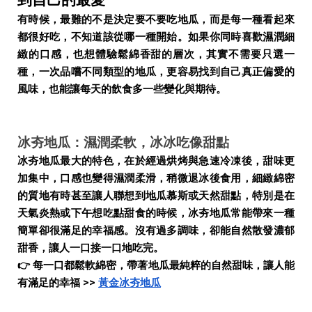
有時候，最難的不是決定要不要吃地瓜，而是每一種看起來
都很好吃，不知道該從哪一種開始。如果你同時喜歡濕潤細
緻的口感，也想體驗鬆綿香甜的層次，其實不需要只選一
種，一次品嚐不同類型的地瓜，更容易找到自己真正偏愛的
風味，也能讓每天的飲食多一些變化與期待。
冰夯地瓜：濕潤柔軟，冰冰吃像甜點
冰夯地瓜最大的特色，在於經過烘烤與急速冷凍後，甜味更
加集中，口感也變得濕潤柔滑，稍微退冰後食用，細緻綿密
的質地有時甚至讓人聯想到地瓜慕斯或天然甜點，特別是在
天氣炎熱或下午想吃點甜食的時候，冰夯地瓜常能帶來一種
簡單卻很滿足的幸福感。沒有過多調味，卻能自然散發濃郁
甜香，讓人一口接一口地吃完。
👉 每一口都鬆軟綿密，帶著地瓜最純粹的自然甜味，讓人能
有滿足的幸福 >>
黃金冰夯地瓜