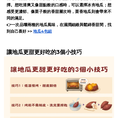
擇。想吃清爽又像甜點般的口感時，可以選擇冰夯地瓜；想
感受更濃郁、像栗子般的香甜層次時，栗香地瓜則會帶來不
同的滿足。
👉
一次品嚐兩種的地瓜風味，在濕潤細緻與鬆綿香甜間，找
到自己喜好 >>
地瓜4包組
讓地瓜更甜更好吃的3個小技巧