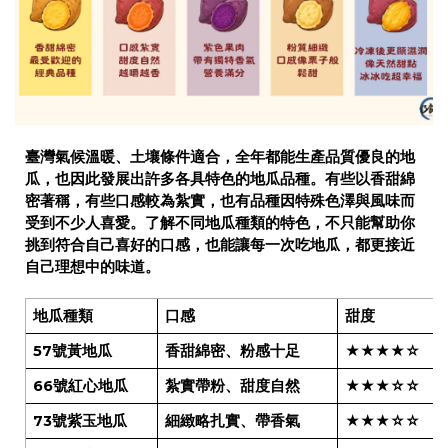
臺灣氣候溫暖、土壤條件適合，全年都能生產品質優良的地
瓜，也因此發展出許多各具特色的地瓜品種。有些以香甜綿
密著稱，有些口感較為紮實，也有品種因特殊色澤與風味而
受到不少人喜愛。了解不同地瓜種類的特色，不只能幫助你
挑到符合自己喜好的口感，也能讓每一次吃地瓜，都更接近
自己理想中的味道。
地瓜種類
口感
甜度
57號黃地瓜
香甜綿密、粉感十足
★★★★☆
66號紅心地瓜
紮實帶粉、甜度自然
★★★☆☆
73號紫玉地瓜
細緻略扎實、帶香氣
★★★☆☆