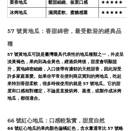
栗香地瓜
鬆甜細緻、板栗口感
★★★★★
冰烤地瓜
濕潤柔軟、蜜糖感重
★★★★★
57 號黃地瓜：香甜綿密，最受歡迎的經典品
種
57 號黃地瓜可說是臺灣最具代表性的地瓜種類之一，外皮呈
淡黃褐色，果肉則為金黃色，經過烘烤後，甜度會明顯提
升，質地綿密細緻，入口後帶有濃郁的天然甜香，因此深受
許多家庭喜愛。如果你平常在便利商店買到的烤地瓜，吃起
來特別香甜柔軟，很多時候使用的就是 57 號地瓜。它的甜
度和口感相對穩定，不論是直接烘烤、蒸煮，或製作成冰烤
地瓜，都很適合。
66 號紅心地瓜：口感較紮實，甜度自然
66 號紅心地瓜的果肉顏色偏橘紅色，含水量通常比 57 號略