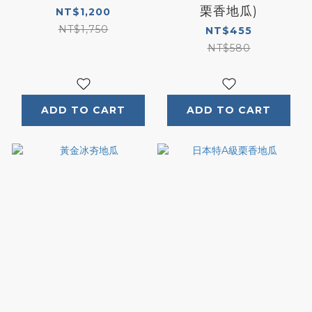
栗香地瓜)
NT$1,200
NT$1,750
NT$455
NT$580
ADD TO CART
ADD TO CART