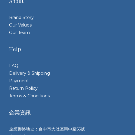
About
Brand Story
Our Values
Our Team
Help
FAQ
Delivery & Shipping
Payment
Return Policy
Terms & Conditions
企業資訊
企業聯絡地址：台中市大肚區興中路55號