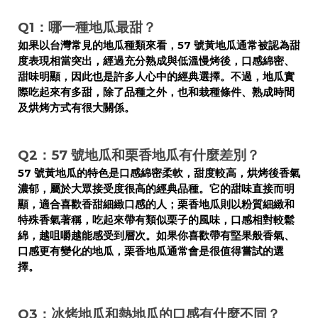
Q1：哪一種地瓜最甜？
如果以台灣常見的地瓜種類來看，57 號黃地瓜通常被認為甜
度表現相當突出，經過充分熟成與低溫慢烤後，口感綿密、
甜味明顯，因此也是許多人心中的經典選擇。不過，地瓜實
際吃起來有多甜，除了品種之外，也和栽種條件、熟成時間
及烘烤方式有很大關係。
Q2：57 號地瓜和栗香地瓜有什麼差別？
57 號黃地瓜的特色是口感綿密柔軟，甜度較高，烘烤後香氣
濃郁，屬於大眾接受度很高的經典品種。它的甜味直接而明
顯，適合喜歡香甜細緻口感的人；栗香地瓜則以粉質細緻和
特殊香氣著稱，吃起來帶有類似栗子的風味，口感相對較鬆
綿，越咀嚼越能感受到層次。如果你喜歡帶有堅果般香氣、
口感更有變化的地瓜，栗香地瓜通常會是很值得嘗試的選
擇。
Q3：冰烤地瓜和熱地瓜的口感有什麼不同？