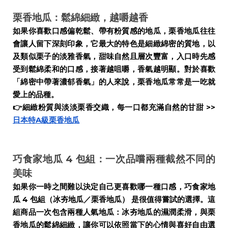
栗香地瓜：鬆綿細緻，越嚼越香
如果你喜歡口感偏乾鬆、帶有粉質感的地瓜，栗香地瓜往往
會讓人留下深刻印象，它最大的特色是細緻綿密的質地，以
及類似栗子的淡雅香氣，甜味自然且層次豐富，入口時先感
受到鬆綿柔和的口感，接著越咀嚼，香氣越明顯。對於喜歡
「綿密中帶著濃郁香氣」的人來說，栗香地瓜常常是一吃就
愛上的品種。
👉
細緻粉質與淡淡栗香交織，每一口都充滿自然的甘甜 >>
日本特A級栗香地瓜
巧食家地瓜 4 包組：一次品嚐兩種截然不同的
美味
如果你一時之間難以決定自己更喜歡哪一種口感，巧食家地
瓜 4 包組（冰夯地瓜／栗香地瓜） 是很值得嘗試的選擇。這
組商品一次包含兩種人氣地瓜：冰夯地瓜的濕潤柔滑，與栗
香地瓜的鬆綿細緻，讓你可以依照當下的心情與喜好自由選