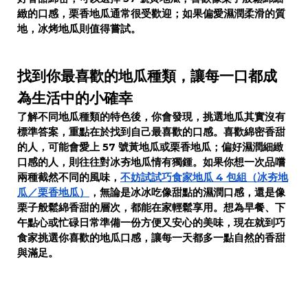
緻的口感，栗香地瓜通常很受歡迎；如果偏愛濕潤柔滑的質
地，冰烤地瓜則值得嘗試。
找到你最喜歡的地瓜種類，讓每一口都成
為生活中的小確幸
了解不同地瓜種類的特色後，你會發現，挑選地瓜其實沒有
標準答案，重點在於找到自己最喜歡的口感。喜歡綿密香甜
的人，可能會愛上 57 號黃地瓜或栗香地瓜；偏好濕潤細緻
口感的人，則往往對冰夯地瓜情有獨鍾。如果你想一次品嚐
兩種截然不同的風味，
不妨試試巧食家地瓜 4 包組（冰夯地
瓜／栗香地瓜）
，無論是冰冰吃像甜點的濕潤口感，還是像
栗子般鬆綿香甜的層次，都能在家輕鬆享用。想為早餐、下
午點心或忙碌日常準備一份方便又安心的美味，現在就到巧
食家挑選你喜歡的地瓜口感，讓每一天都多一點自然的香甜
與滿足。