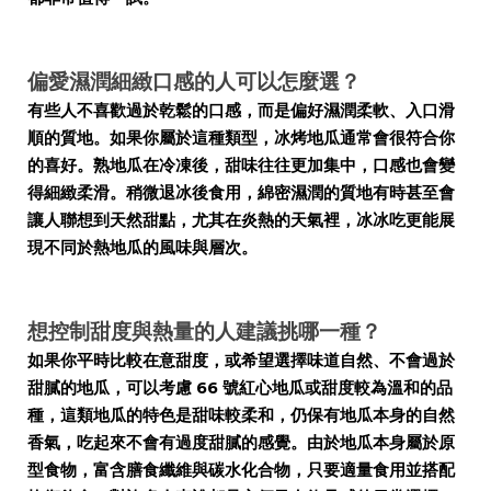
偏愛濕潤細緻口感的人可以怎麼選？
有些人不喜歡過於乾鬆的口感，而是偏好濕潤柔軟、入口滑
順的質地。如果你屬於這種類型，冰烤地瓜通常會很符合你
的喜好。熟地瓜在冷凍後，甜味往往更加集中，口感也會變
得細緻柔滑。稍微退冰後食用，綿密濕潤的質地有時甚至會
讓人聯想到天然甜點，尤其在炎熱的天氣裡，冰冰吃更能展
現不同於熱地瓜的風味與層次。
想控制甜度與熱量的人建議挑哪一種？
如果你平時比較在意甜度，或希望選擇味道自然、不會過於
甜膩的地瓜，可以考慮 66 號紅心地瓜或甜度較為溫和的品
種，這類地瓜的特色是甜味較柔和，仍保有地瓜本身的自然
香氣，吃起來不會有過度甜膩的感覺。由於地瓜本身屬於原
型食物，富含膳食纖維與碳水化合物，只要適量食用並搭配