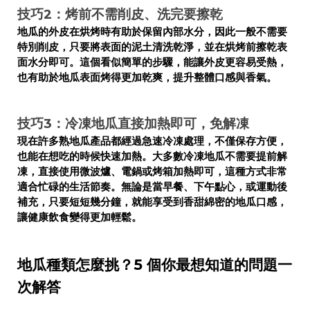
技巧2：烤前不需削皮、洗完要擦乾
地瓜的外皮在烘烤時有助於保留內部水分，因此一般不需要
特別削皮，只要將表面的泥土清洗乾淨，並在烘烤前擦乾表
面水分即可。這個看似簡單的步驟，能讓外皮更容易受熱，
也有助於地瓜表面烤得更加乾爽，提升整體口感與香氣。
技巧3：冷凍地瓜直接加熱即可，免解凍
現在許多熟地瓜產品都經過急速冷凍處理，不僅保存方便，
也能在想吃的時候快速加熱。大多數冷凍地瓜不需要提前解
凍，直接使用微波爐、電鍋或烤箱加熱即可，這種方式非常
適合忙碌的生活節奏。無論是當早餐、下午點心，或運動後
補充，只要短短幾分鐘，就能享受到香甜綿密的地瓜口感，
讓健康飲食變得更加輕鬆。
地瓜種類怎麼挑？5 個你最想知道的問題一
次解答