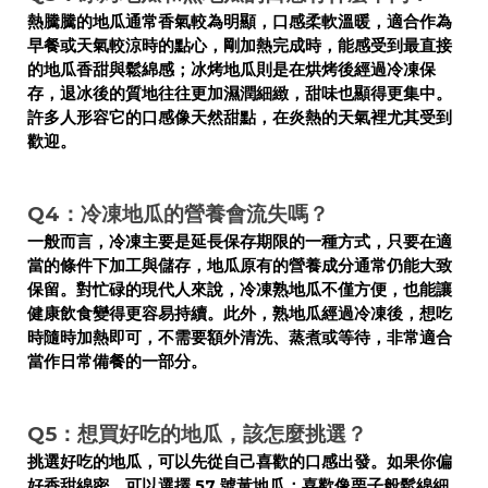
熱騰騰的地瓜通常香氣較為明顯，口感柔軟溫暖，適合作為
早餐或天氣較涼時的點心，剛加熱完成時，能感受到最直接
的地瓜香甜與鬆綿感；冰烤地瓜則是在烘烤後經過冷凍保
存，退冰後的質地往往更加濕潤細緻，甜味也顯得更集中。
許多人形容它的口感像天然甜點，在炎熱的天氣裡尤其受到
歡迎。
Q4：冷凍地瓜的營養會流失嗎？
一般而言，冷凍主要是延長保存期限的一種方式，只要在適
當的條件下加工與儲存，地瓜原有的營養成分通常仍能大致
保留。對忙碌的現代人來說，冷凍熟地瓜不僅方便，也能讓
健康飲食變得更容易持續。此外，熟地瓜經過冷凍後，想吃
時隨時加熱即可，不需要額外清洗、蒸煮或等待，非常適合
當作日常備餐的一部分。
Q5：想買好吃的地瓜，該怎麼挑選？
挑選好吃的地瓜，可以先從自己喜歡的口感出發。如果你偏
好香甜綿密，可以選擇 57 號黃地瓜；喜歡像栗子般鬆綿細