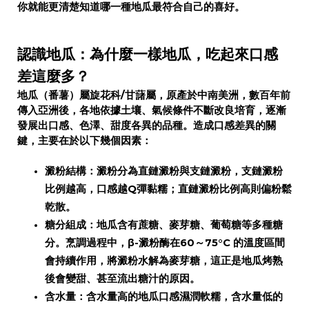
你就能更清楚知道哪一種地瓜最符合自己的喜好。
認識地瓜：為什麼一樣地瓜，吃起來口感
差這麼多？
地瓜（番薯）屬旋花科/甘藷屬，原產於中南美洲，數百年前
傳入亞洲後，各地依據土壤、氣候條件不斷改良培育，逐漸
發展出口感、色澤、甜度各異的品種。造成口感差異的關
鍵，主要在於以下幾個因素：
澱粉結構：澱粉分為直鏈澱粉與支鏈澱粉，支鏈澱粉
比例越高，口感越Q彈黏糯；直鏈澱粉比例高則偏粉鬆
乾散。
糖分組成：地瓜含有蔗糖、麥芽糖、葡萄糖等多種糖
分。烹調過程中，β-澱粉酶在60～75°C 的溫度區間
會持續作用，將澱粉水解為麥芽糖，這正是地瓜烤熟
後會變甜、甚至流出糖汁的原因。
含水量：含水量高的地瓜口感濕潤軟糯，含水量低的