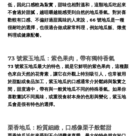
低，因此口感較為紮實，甜味也相對溫和，這類地瓜吃起來
不會過於甜膩，越咀嚼越能感受到自然的地瓜香氣。對於喜
歡較有口感、不偏好過甜風味的人來說，66 號地瓜是一種
很耐吃的選擇，也很適合做成家常料理，例如地瓜飯、燉煮
料理或健康配餐。
73 號紫玉地瓜：紫色果肉，帶有獨特香氣
73 號紫玉地瓜最大的特色，就是它鮮明的紫色果肉，這種顏
色來自天然的花青素，讓它在外觀上特別吸引人，也常被用
於甜點或食品加工，紫玉地瓜的口感通常介於鬆綿與紮實之
間，甜度適中，帶有與一般黃地瓜不同的特殊香氣。如果你
喜歡嘗試不同風味，或重視食材本身的色彩與變化，紫玉地
瓜會是很有特色的選擇。
栗香地瓜：粉質細緻，口感像栗子般鬆甜
栗香地瓜近年來受到不少消費者喜愛，最大的特色就在於口