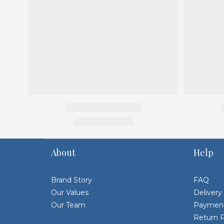
About
Help
Brand Story
FAQ
Our Values
Delivery
Our Team
Paymen
Return P