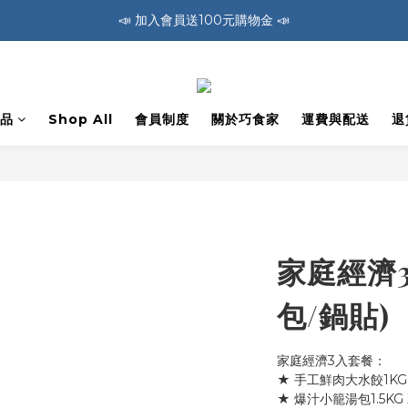
🚛 全館消費滿1200免運費 🚛
🚛 全館消費滿1200免運費 🚛
📣 加入會員送100元購物金 📣
🚛 全館消費滿1200免運費 🚛
品
Shop All
會員制度
關於巧食家
運費與配送
退
家庭經濟3
包/鍋貼)
家庭經濟3入套餐：
★ 手工鮮肉大水餃1KG 
★ 爆汁小籠湯包1.5KG 