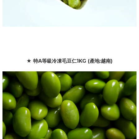
★ 特A等級冷凍毛豆仁1KG (產地:越南)