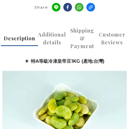
Share
Shipping
Additional
Customer
Description
&
details
Reviews
Payment
★ 特A等級冷凍皇帝豆1KG (產地:台灣)