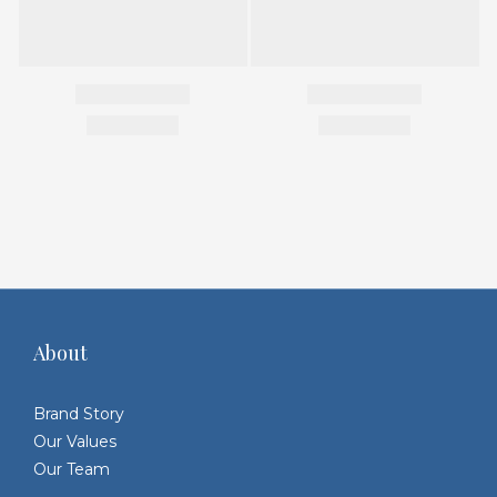
About
Brand Story
Our Values
Our Team