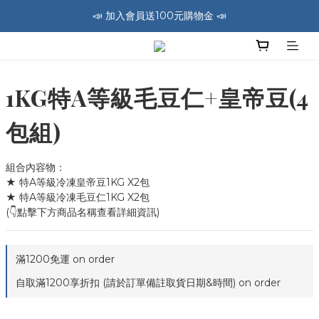
📣 加入會員送100元購物金 📣
🚛 全館消費滿1200免運費 🚛
🚛 全館消費滿1200免運費 🚛
1KG特A等級毛豆仁+皇帝豆(4
包組)
組合內容物：
★ 特A等級冷凍皇帝豆1KG X2包
★ 特A等級冷凍毛豆仁1KG X2包
(👇點擊下方商品名稱查看詳細資訊)
滿1200免運 on order
自取滿1200享折扣 (請於訂單備註取貨日期&時間) on order