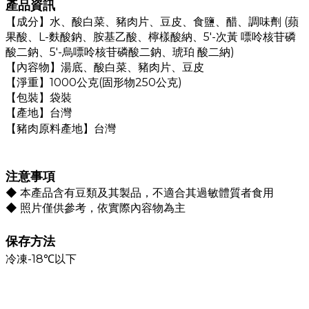
產品資訊
【成分】水、酸白菜、豬肉片、豆皮、食鹽、醋、調味劑 (蘋
果酸、L-麩酸鈉、胺基乙酸、檸樣酸納、5'-次黃 嘌呤核苷磷
酸二鈉、5'-烏嘌呤核苷磷酸二鈉、琥珀 酸二納)
【內容物】湯底、酸白菜、豬肉片、豆皮
【淨重】1000公克(固形物250公克)
【包裝】袋裝
【產地】
台灣
【豬肉原料產地】台灣
注意事項
◆ 本產品含有豆類及其製品，不適合其過敏體質者食用
◆
照片僅供參考，依實際內容物為主
保存方法
冷凍-18℃以下