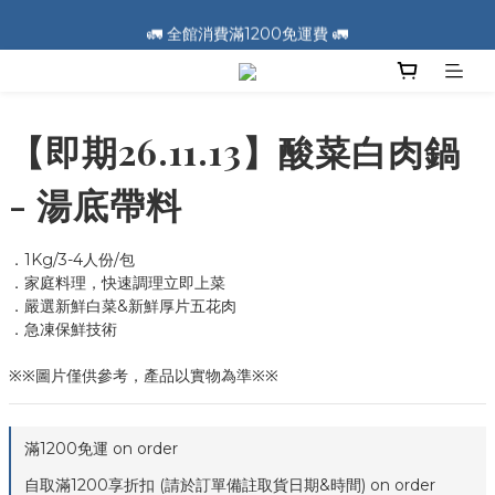
🚛 全館消費滿1200免運費 🚛
🚛 全館消費滿1200免運費 🚛
📣 加入會員送100元購物金 📣
🚛 全館消費滿1200免運費 🚛
【即期26.11.13】酸菜白肉鍋
- 湯底帶料
．1Kg/3-4人份/包
．家庭料理，快速調理立即上菜
．嚴選新鮮白菜&新鮮厚片五花肉
．急凍保鮮技術
※※圖片僅供參考，產品以實物為準※※
滿1200免運 on order
自取滿1200享折扣 (請於訂單備註取貨日期&時間) on order