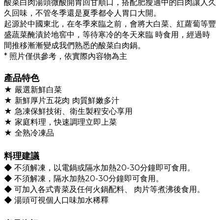
酸菜白肉湯頭微酸開胃回甘順口，搭配肥瘦適中的白肉讓人久
久回味，不管冬季還是夏季都令人胃口大開。
起源於中國東北，在冬季來臨之前，會將大白菜、紅蘿蔔等豐
盛蔬菜醃漬於地窖中，等待寒冷的冬天來臨 時食用，經過時
間推移漸漸變成我們熟悉的酸菜白肉鍋。
* 照片僅供參考，依實際內容物為主
產品特色
★ 嚴選新鮮白菜
★ 新鮮厚片五花肉
肉質鮮嫩多汁
★ 急凍保鮮技術、衛生製程安心享用
★ 家庭料理，快速調理立即上菜
★ 全熟冷凍品
料理建議
◆
不須解凍，以電鍋或隔水加熱20-30分鐘即可食用。
◆
不須解凍，隔水加熱20-30分鐘即可食用。
◆
可加入各式青菜及任何火鍋配料、 肉片等煮沸後食用。
◆
湯頭可視個人口味加水稀釋