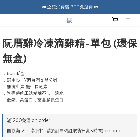
🚛 全館消費滿1200免運費 🚛
📣 加入會員送100元購物金 📣
🚛 全館消費滿1200免運費 🚛
阮厝雞冷凍滴雞精-單包 (環保
無盒)
．60ml/包
．選用15~17週台灣文昌公雞
．無抗生素 無生長激素
．陶甕傳統工法精煉不加一滴水
．低鈉、高蛋白，富含膠原蛋白
滿1200免運 on order
自取滿1200享折扣 (請於訂單備註取貨日期&時間) on order