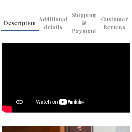
Shipping
Additional
Customer
Description
&
details
Reviews
Payment