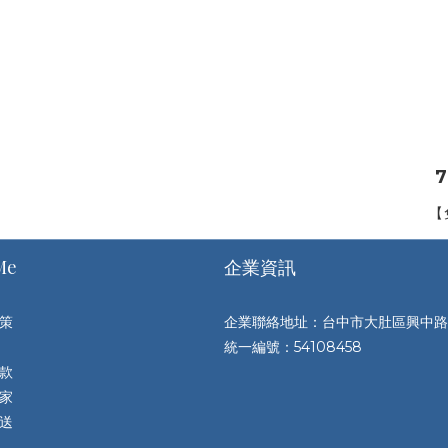
7
【
Me
企業資訊
策
企業聯絡地址：台中市大肚區興中路
統一編號：54108458
退款
家
送