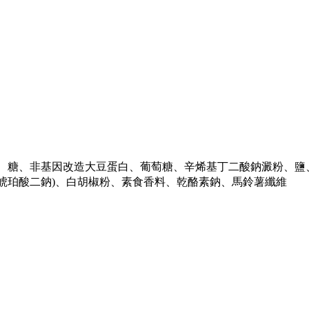
糖、非基因改造大豆蛋白、葡萄糖、辛烯基丁二酸鈉澱粉、鹽、調味
、琥珀酸二鈉)、白胡椒粉、素食香料、乾酪素鈉、馬鈴薯纖維