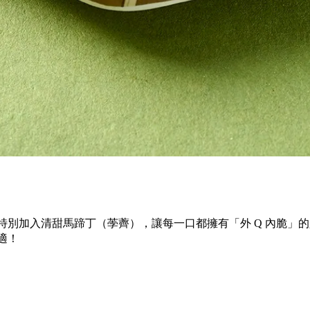
特別加入清甜馬蹄丁（荸薺），讓每一口都擁有「外 Q 內脆」
適！