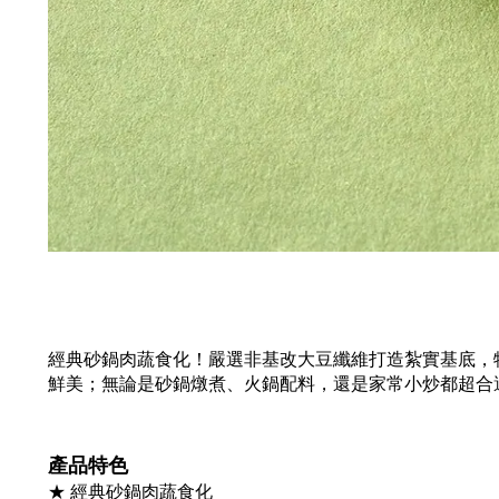
經典砂鍋肉蔬食化！嚴選非基改大豆纖維打造紮實基底，
鮮美；無論是砂鍋燉煮、火鍋配料，還是家常小炒都超合
產品特色
★ 經典砂鍋肉蔬食化