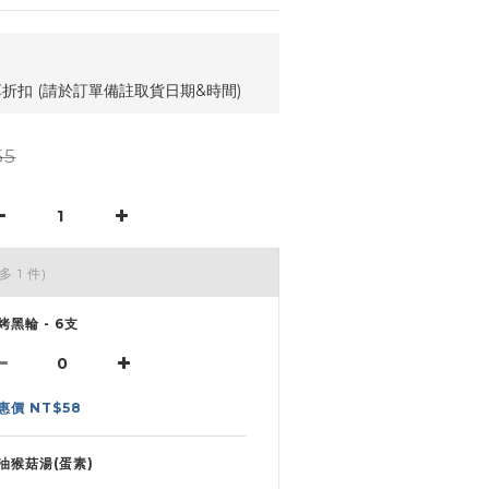
享折扣 (請於訂單備註取貨日期&時間)
55
多 1 件)
烤黑輪 - 6支
惠價 NT$58
油猴菇湯(蛋素)