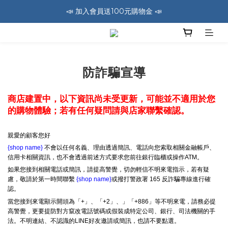
📣 加入會員送100元購物金 📣
🚛 全館消費滿1200免運費 🚛
🚛 全館消費滿1200免運費 🚛
防詐騙宣導
商店建置中，以下資訊尚未受更新，可能並不適用於您
的購物體驗；若有任何疑問請與店家聯繫確認。
親愛的顧客您好
{shop name}
不會以任何名義、理由透過簡訊、電話向您索取相關金融帳戶、
信用卡相關資訊，也不會透過前述方式要求您前往銀行臨櫃或操作ATM。
如果您接到相關電話或簡訊，請提高警覺，切勿輕信不明來電指示，若有疑
慮，敬請於第一時間聯繫
{shop name}
或撥打警政署 165 反詐騙專線進行確
認。
當您接到來電顯示開頭為「+」、「+2」、」「+886」等不明來電，請務必提
高警覺，更要提防對方竄改電話號碼或假裝成特定公司、銀行、司法機關的手
法。不明連結、不認識的LINE好友邀請或簡訊，也請不要點選。