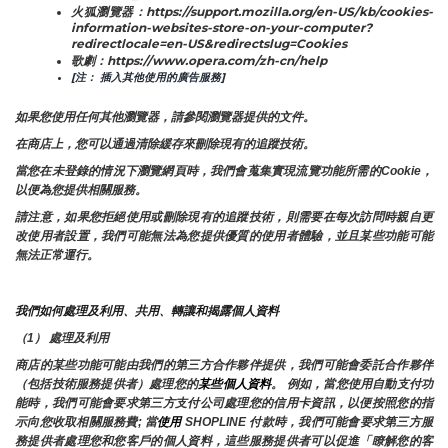
火狐瀏覽器：https://support.mozilla.org/en-US/kb/cookies-
information-websites-store-on-your-computer?
redirectlocale=en-US&redirectslug=Cookies
歌劇：https://www.opera.com/zh-cn/help
[注： 插入其他使用的廣告服務]
如果您使用任何其他瀏覽器，請參閱瀏覽器提供的文件。
在商店上，您可以通過清除緩存來刪除現有的追蹤技術。
當您在未登錄的情況下瀏覽網頁時，我們會蒐集實現流覽功能所需的Cookie，
以便為您提供相關服務。
請注意，如果您拒絕使用或刪除現有的追蹤技術，則需要在每次訪問時親自更
改使用者設置，我們可能無法為您提供優質的使用者體驗，並且某些功能可能
無法正常運行。
我們如何處理及利用、共用、轉讓和揭露個人資料
（1） 處理及利用
商店的某些功能可能由我們的第三方合作夥伴提供，我們可能會委託合作夥伴
（包括技術服務提供者）處理您的
某些個人資料
。 例如，當您使用自動支付功
能時，我們可能會要求第三方支付公司處理您的信用卡資訊，以便按照您的指
示向您收取相關服務費; 當
使用 
SHOPLINE 付款時，我們可能會要求第三方服
務提供者處理您和您客戶的個人資料，這些服務提供者可以促進「瞭解您的客