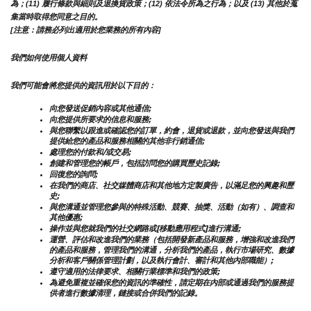
為；(11) 履行條款與細則及退換貨政策；(12) 依法令所為之行為；以及 (13) 其他於蒐
集當時取得您同意之目的。
[注意：請務必列出適用於您業務的所有內容]
我們如何使用個人資料
我們可能會將您提供的資訊用於以下目的：
向您發送促銷內容或其他通信;
向您提供所要求的信息和服務;
與您聯繫以跟進或確認您的訂單，約會，退貨或退款，並向您發送與我們
提供給您的產品和服務相關的其他非行銷通信;
處理您的付款和/或交易;
創建和管理您的帳戶，包括訪問您的購買歷史記錄;
回復您的詢問;
在我們的商店、社交媒體商店和其他地方定製廣告，以滿足您的興趣和歷
史;
與您溝通並管理您參與的特殊活動、競賽、抽獎、活動（如有）、調查和
其他優惠;
操作並與您就我們的社交網路或[移動應用程式]進行溝通;
運營、評估和改進我們的業務（包括開發新產品和服務，增強和改進我們
的產品和服務，管理我們的溝通，分析我們的產品，執行市場研究、數據
分析和客戶關係管理計劃，以及執行會計、審計和其他內部職能）;
遵守適用的法律要求、相關行業標準和我們的政策;
為避免重複並確保您的資訊的準確性，請定期在內部或通過我們的服務提
供者進行數據清理，鏈接或合併我們的記錄。