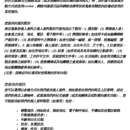
的社交媒體/社交網路頁面（或其相關商店或對應的應用程式）時，我們還可能通過自
動方式或使用cookie，網路伺服器日誌和網路信標等技術蒐集有關您的設備或使用的
某些資訊。
您提供的資訊類別
商店蒐集您個人資料之個人資料類別可能包括以下類別：1. 識別類 - (1) 辨識個人者 ( 
如會員之姓名、地址、電話、電子郵件等 )；(2) 辨識財務者 ( 如信用卡或金融機構帳
戶資訊等 )；(3) 政府資料中之辨識者 ( 如身分證統一編號、統一證號、稅籍編號、護
照號碼等 )。2. 個人特徵類 - 個人描述 ( 如性別、出生年月日、尺寸等 )。3.社會情況 – 
(1) 住家及設施 ( 如住所地址等 )；(2) 財產（如所有或具有其他權利之動產等）；(3) 
移民情形 ( 護照、工作許可文件、居留證明文件等 )；(4) 生活格調 ( 如使用消費品之種
類及服務之細節等 )；(5) 慈善機構或其他團體之會員資格 ( 如社團法人、俱樂部或其
他志願團體參與者紀錄等 )。
[注意：請務必列出適用於您業務的所有內容]
您提供的資訊
時
您可以選擇以多種方式向我們提供個人資料，例如當您在我們的商店上註冊
，或在
我們的商店上購物時，或通過我們的社交媒體（或其相關商店或對應的擴充功能）。您
可能提供給我們的個人資料類型（如適用）包括：
聯繫資訊（例如姓名、郵政地址、電子郵件地址、手機或其他電話號碼、
行動服務提供者）;
年齡和出生日期;
性別，首選語言;
種族，性別，首選語言;