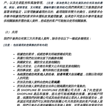
戶」以及交易監控和風險管理。 
 [注意：添加您與之共用此資訊的任何其他供應
我們將與第三方服務提供者
商。例如，銷售管道、支付閘道、運輸和履行應用程式]
簽署保密協定，以管理數據處理的目的、處理期限和雙方的責任，並將要求合
作夥伴根據我們的要求和本隱私政策處理數據。如果您不同意合作夥伴蒐集提
供相關服務所需的個人資料，您或您的客戶可能無法使用相關服務。
（2） 共用
我們不會與任何第三方共享個人資料，除非存在以下一種或多種情況：
[注意： 包括適用於您業務的所有內容]
根據您的要求，或經您事先明確授權或同意;
與履行我們在法律法規下的義務有關;
與國家安全、國防安全直接相關的;
與公共安全、公共衛生和重大公共利益直接相關的;
與刑事偵查、起訴、審判和執行直接相關;
為維護您
或任何其他人的生命、財產等重大合法權益
，但難以取得該
人的同意;
所涉及的個人資料由您
向公眾揭露
;
所涉及的個人資料是從合法和公開揭露的資訊中蒐集的。
與 SHOPLINE 和 SHOPLINE 的附屬公司共用：為了向您提供 
SHOPLINE 產品和服務，提出您可能感興趣的推薦，解決帳戶問
題，保護我們的附屬公司或其他使用者或公眾的人身和財產安全，您
承認並同意我們可以與我們的附屬公司共用您和您的客戶的個人資
料。我們只會在必要的範圍內共享個人資料，並受本隱私政策規定的