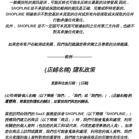
一般概括性的資訊提供，可能反映也可能未反映出最新的法律發展;因此，
SHOPLINE並不承諾或保證此範例的資訊是正確、完整或即時更新的。 
SHOPLINE 明確表示不對您基於本頁面的任何或所有內容採取或未採取的任何
行動承擔任何責任。
此外， SHOPLINE 並不一定認可本頁面可能連結到之任何第三方內容，也絕不
對其承擔任何責任。
如果您有客戶在歐洲或美國，我們強烈建議您尋求獨立且專業的法律建議。
--------------範例----------------
{店鋪名稱} 隱私政策
更新和生效日期： [日期]
}的
{公司/商號/個人名稱}（以下簡稱「我們」，「我們」或「我們的」），{店舖名稱
運營商
，尊重您對隱私的關注，並重視我們與您的關係。 
當您訪問由我們的 SaaS 服務提供者 SHOPLINE（以下簡稱「SHOPLINE」）
授權我們建立的商店（以下簡稱「商店」）時，我們可能會蒐集和處理、利用
有關您的個人資料（包括您的員工和/或代表、代理您處理事務的人員）。如果
您在商店上訪問或購買，我們也可能會蒐集和處理、利用您的個人資料。我們
充分意識到個人資料對您的重要性，我們致力於確保商店的完整性和安全性。