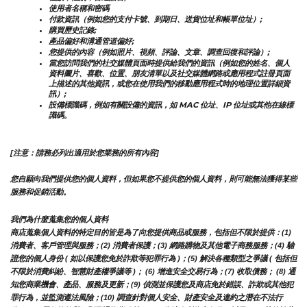
使用者名稱和密碼
付款資訊（例如您的支付卡號、到期日、送貨位址和帳單位址）;
購買歷史記錄;
產品偏好和溝通管道偏好;
您提供的內容（例如照片、視頻、評論、文章、調查回復和評論）;
當您訪問我們的社交媒體頁面時提供給我們的資訊（例如您的姓名、個人
資料圖片、喜歡、位置、朋友清單以及社交媒體網路或應用程式註冊頁面
上描述的其他資訊，或您在使用我們的移動應用程式時的地理位置詳細資
訊）;
設備標識碼，例如有關設備的資訊，如 MAC 位址、IP 位址或其他在線標
識碼。
[注意：請務必列出適用於您業務的所有內容]
您自願向我們提供您的個人資料，但如果您不提供您的個人資料，則可能無法獲得某些
服務和促銷活動。
我們為什麼蒐集您的個人資料
商店蒐集個人資料的特定目的皆是為了向您提供商品或服務，包括但不限於提供：(1) 
消費者、客戶管理與服務；(2) 消費者保護；(3) 網路購物及其他電子商務服務；(4) 驗
證您的個人身份 ( 如以保護您免於詐欺等犯罪行為 )；(5) 解決各種類型之爭議 ( 包括但
不限於消費糾紛、智慧財產權爭議等 )； (6) 增進安全交易行為；(7) 收取債務； (8) 通
知您商業機會、產品、服務及更新；(9) 偵測並保護您及商店免於錯誤、詐欺或其他犯
罪行為，並監測遵法風險；(10) 調查針對個人安全、財產安全及違約之潛在不法行