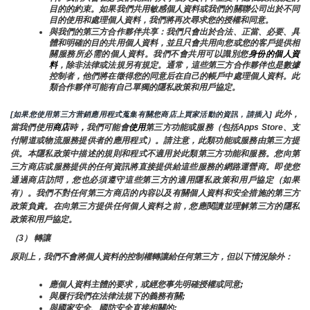
目的的約束。如果我們共用敏感個人資料或我們的關聯公司出於不同
目的使用和處理個人資料，我們將再次尋求您的授權和同意。
與我們的第三方合作夥伴共享：我們只會出於合法、正當、必要、具
體和明確的目的共用個人資料，並且只會共用向您或您的客戶提供相
關服務所必需的個人資料。我們不會共用可以識別您
身份的個人資
料
，除非法律或法規另有規定。通常，這些第三方合作夥伴也是數據
控制者，他們將在徵得您的同意后在自己的帳戶中處理個人資料。此
類合作夥伴可能有自己單獨的隱私政策和用戶協定。
 此外，
[如果您使用第三方营銷應用程式蒐集有關您商店上買家活動的資訊，請插入]
當我們使用
商店
時
，
我們可能會
使用
第三方功能或服務（包括Apps Store、支
付閘道或物流服務提供者的應用程式）。請注意，此類功能或服務由第三方提
供。本隱私政策中描述的規則和程式不適用於此類第三方功能和服務。您向第
三方商店或服務提供的任何資訊將直接提供給這些服務的網路運營商。即使您
通過商店訪問，您也必須遵守這些第三方的適用隱私政策和用戶協定（如果
有）。我們不對任何第三方商店的內容以及有關個人資料和安全措施的第三方
政策負責。在向第三方提供任何個人資料之前，您應閱讀並理解第三方的隱私
政策和用戶協定。
（3） 轉讓
原則上，我們不會將個人資料的控制權轉讓給任何第三方，但以下情況除外：
應個人資料主體的要求，或經您事先明確授權或同意;
與履行我們在法律法規下的義務有關;
與國家安全、國防安全直接相關的;