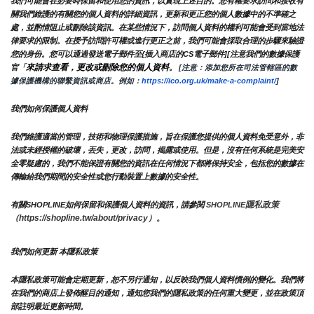
我們可能會在必要時保留和使用您的資訊，以實現上述目的。您有權要求訪問和接收有
關我們維護的有關您的個人資料的詳細資訊，更新和更正您的個人數據中的不準確之
處，並酌情阻止或刪除該資訊。在某些情況下，訪問個人資料的權利可能會受到當地法
律要求的限制。在授予訪問許可權或進行更正之前，我們可能會採取合理的步驟來驗證
您的身份。您可以通過發送電子郵件至{插入商店的CS電子郵件][注意我們的數據保護
來請求查看，更改或刪除您的個人資料
官「
。
 [注意：添加您所在司法管轄區的數
據保護機構的聯繫資訊或商店。例如：
https://ico.org.uk/make-a-complaint/
]
我們如何保護個人資料
我們維護適當的管理，技術和物理保護措施，旨在保護您提供的個人資料免受意外，非
法或未經授權的破壞，丟失，更改，訪問，揭露或使用。但是，沒有任何系統是完美安
全零疑慮的，我們不能保證有關您的資訊在任何情況下都將保持安全，包括您的數據在
傳輸給我們期間的安全性或您行動裝置上數據的安全性。
隱私政策 
有關SHOPLINE如何保留和保護個人資料的資訊，請參閱 
SHOPLINE
（https://shopline.tw/about/privacy）。 
我們如何更新 本隱私政策 
本隱私政策可能會定期更新，恕不另行通知，以反映我們個人資料慣例的變化。我們將
在我們的商店上發佈醒目的通知，通知您我們的隱私政策的任何重大變更，並在政策頂
部註明最近更新時間。