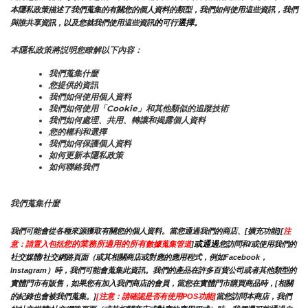
本隱私政策描述了我們蒐集的有關您的個人資料的類型，我們如何使用這些資訊，我們
的
選擇。
與誰共享資訊，以及您就我們使用這些資訊
可行
本隱私政策將説明您瞭解以下內容：
我們蒐集什麼
您提供的資訊
我們如何使用個人資料
我們如何使用「Cookie」和其他類似的追蹤技術
我們如何處理、共用、轉讓和揭露個人資料
您的權利和選擇
我們如何保護個人資料
如何更新本隱私政策
如何聯絡我們
我們蒐集什麼
我們可能會從各種來源獲取有關您的個人資料。當您通過我們的商店、[擴充功能][
注
您的業務所適用的所有
或通過
意：請置入包括
數據蒐集管道
]
您訪問和/或使用我們的
社交媒體/社交網路頁面（或其相關商店或對應的應用程式，例如Facebook，
Instagram）時，我們可能會蒐集此資訊。我們的產品在許多百貨公司或者其他類型的
實體門市有販售，如果您有加入我們商店的會員，當您在實體門市購買商品時，[相關
的紀錄也會被我們蒐集。]
[注意：請確認是否有使用POS功能]
當您訪問本商店，我們