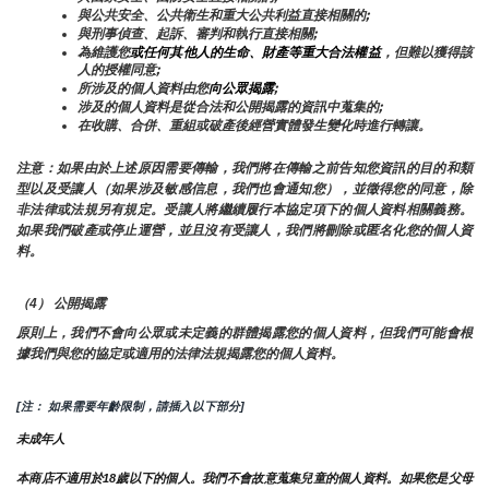
與公共安全、公共衛生和重大公共利益直接相關的;
與刑事偵查、起訴、審判和執行直接相關;
為維護您
或任何其他人的生命、財產等重大合法權益
，但難以獲得該
人的授權同意;
所涉及的個人資料由您
向公眾揭露
;
涉及的個人資料是從合法和公開揭露的資訊中蒐集的;
在收購、合併、重組或破產後經營實體發生變化時進行轉讓。
注意：如果由於上述原因需要傳輸，我們將在傳輸之前告知您資訊的目的和類
型以及受讓人（如果涉及敏感信息，我們也會通知您），並徵得您的同意，除
非法律或法規另有規定。受讓人將繼續履行本協定項下的個人資料相關義務。
如果我們破產或停止運營，並且沒有受讓人，我們將刪除或匿名化您的個人資
料。
（4） 公開揭露
原則上，我們不會向公眾或未定義的群體揭露您的個人資料，但我們可能會根
據我們與您的協定或適用的法律法規揭露您的個人資料。
[注： 如果需要年齡限制，請插入以下部分]
未成年人
本商店不適用於18歲以下的個人。我們不會故意蒐集兒童的個人資料。如果您是父母