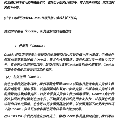
的直接行銷內容可能有幾種形式，包括但不限於行銷郵件、電子郵件和簡訊，其詳情列
於以下小節。
[注意：如果已啟動 COOKIE/追蹤技術，請插入以下部分]
我們如何使用「Cookie」和其他類似的追蹤技術
什麼是「Cookie」
Cookie是商店伺服器在登錄商店或瀏覽商店內容時存儲在您的電腦，手機或任
何其他智慧終端設備中的小檔，通常包含標識符，商店名稱以及一些數位和字
元。當您再次訪問該商店時，該商店可以通過Cookie識別您的瀏覽器。Cookie 
可能會存儲使用者偏好和其他資訊。
（2） 如何使用「Cookie」
當您使用我們的商店時，我們可能會通過Cookie或類似技術蒐集個人資料主體
的設備型號、操作系統、設備標識碼和登錄IP位址資訊，並緩存個人資料主體
的瀏覽資訊和點擊資訊，以便查看個人資料主體的網路環境。Cookies允許我
們在訪問商店時識別您的身份，不斷優化商店的使用者友好性，並根據您的需
求對商店進行調整。您也可以更改瀏覽器的設置，以便瀏覽器不接受我們商店
上的Cookie，但這可能會影響您對商店某些功能的使用。
在SHOPLINE中我們所建立的商店上，藉助Cookie和其他類似技術，我們可以