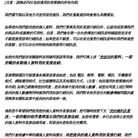
[注意：請務必列出包括適用於您業務的所有內容]
我們還可能以其他方式使用這些資訊，我們在蒐集資訊時會發出具體通知。
如果您向我們提供您的個人資料，我們打算將其用於直接行銷目的，以提供或宣傳我們
的商品和/或服務的可用性。但是，我們會在第一次向您傳送行銷訊息時確認您並沒有
不願意接受該等行銷訊息；如果您並不願意，可以在首次接受行銷訊息時向我們表達您
的意願，也可以在任何時候拒絕再接受行銷訊息。
「
的資料」一節
如您向我們提供有關資料並明確同意該等用途，我們可將上述
您提供
所載的各類個人資料用於直接促銷。
直接營銷通訊可能透過各種渠道發送給您，包括 電話、郵寄、電郵、簡訊、手機應用
程式、網路應用程式、社交媒體商店及其他通訊方式。 [注意：包括適用於您業務的所
有內容] 如果已經徵得您的同意，您在表格中提供的個人數據，或您在同意上述訂閱時
提供的個人數據將同時被我們用於該行銷目的。我們對本段所述任何數據傳輸問題的處
理將與本隱私政策中提供的內容保持一致。
倘若您不希望我們使用您的個人資料作直接促銷，您可隨時按照下文「
您的權利及選
」一節所載的程序選擇退出我們的直接促銷
擇
。如您有需要，本行必須停止使用您
的個人資料作直接促銷用途，而毋須向您收取任何費用。
您提供的個人資料用於直接行銷
我們只會根據中華民國個人資料保護法，將
。我們