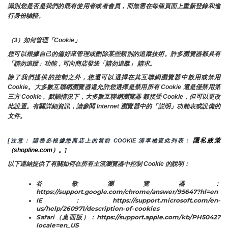
識別您是否是我們的既有使用者或者會員，而無需在每個頁面上重新登錄和進
行身份驗證。
（3）如何管理「Cookie」
您可以根據自己的偏好來管理或刪除某些類別的追蹤技術。許多瀏覽器都具有
「請勿追蹤」功能，可向商店發送「請勿追蹤」 請求。
除了我們提供的控制之外，您還可以選擇在其互聯網瀏覽器中啟用或禁用
Cookie。大多數互聯網瀏覽器還允許您選擇是禁用所有 Cookie 還是僅禁用第
三方 Cookie。默認情況下，大多數互聯網瀏覽器 都接受 Cookie，但可以更改
此設置。有關詳細資訊，請參閱 Internet 瀏覽器中的「説明」功能表或設備的
文件。
隱私政策
[注意： 請務必根據您商店上的當前 COOKIE 清單檢查此列表： 
（shopline.com）。
]
以下連結提供了有關如何在所有主流瀏覽器中控制 Cookie 的說明：
谷歌瀏覽器：
https://support.google.com/chrome/answer/95647?hl=en
IE：https://support.microsoft.com/en-
us/help/260971/description-of-cookies
Safari（桌面版）：https://support.apple.com/kb/PH5042?
locale=en_US