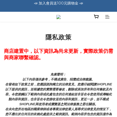
🚛 全館消費滿1200免運費 🚛
🚛 全館消費滿1200免運費 🚛
📣 加入會員送100元購物金 📣
🚛 全館消費滿1200免運費 🚛
隱私政策
商店建置中，以下資訊為尚未更新，實際政策仍需
與商家聯繫確認。
免責聲明： 
以下內容僅供參考，不構成廣告、招攬或法律建議。
在發佈如下政策之前，您應該諮詢獨立的法律意見。您應仔細閱讀SHOPLINE
以下提供的資訊，並根據您的實際需要修改，刪除或添加所有和任何條款及內
容。令您接觸以下範例內容或此處包含的任何連結並非旨在令您使用或傳輸此
類內容和資訊，也非旨在令您接收這些內容和資訊，更近一步，並不構成
SHOPLINE與使用者或瀏覽器
之
間法律服務之委任關係。
在未向您所在地區的職業律師或者專業法律從業人員尋求法律意見的情況下，
您不應出於任何目的依賴此處提供之範例資訊。範例內容所包含的資訊僅作為