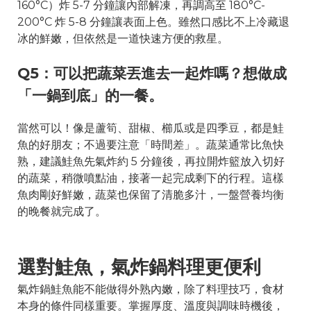
160°C）炸 5-7 分鐘讓內部解凍，再調高至 180°C-
200°C 炸 5-8 分鐘讓表面上色。雖然口感比不上冷藏退
冰的鮮嫩，但依然是一道快速方便的救星。
Q5：可以把蔬菜丟進去一起炸嗎？想做成
「一鍋到底」的一餐。
當然可以！像是蘆筍、甜椒、櫛瓜或是四季豆，都是鮭
魚的好朋友；不過要注意「時間差」。蔬菜通常比魚快
熟，建議鮭魚先氣炸約 5 分鐘後，再拉開炸籃放入切好
的蔬菜，稍微噴點油，接著一起完成剩下的行程。這樣
魚肉剛好鮮嫩，蔬菜也保留了清脆多汁，一盤營養均衡
的晚餐就完成了。
選對鮭魚，氣炸鍋料理更便利
氣炸鍋鮭魚能不能做得外熟內嫩，除了料理技巧，食材
本身的條件同樣重要。掌握厚度、溫度與調味時機後，