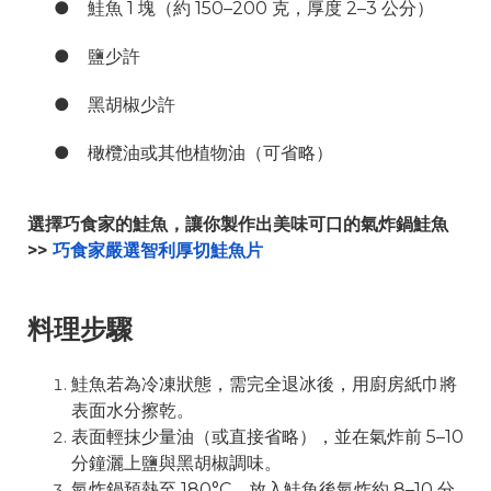
● 鮭魚 1 塊（約 150–200 克，厚度 2–3 公分）
● 鹽少許
● 黑胡椒少許
● 橄欖油或其他植物油（可省略）
選擇巧食家的鮭魚，讓你製作出美味可口的氣炸鍋鮭魚
>>
巧食家嚴選智利厚切鮭魚片
料理步驟
鮭魚若為冷凍狀態，需完全退冰後，用廚房紙巾將
表面水分擦乾。
表面輕抹少量油（或直接省略），並在氣炸前 5–10
分鐘灑上鹽與黑胡椒調味。
氣炸鍋預熱至 180°C，放入鮭魚後氣炸約 8–10 分