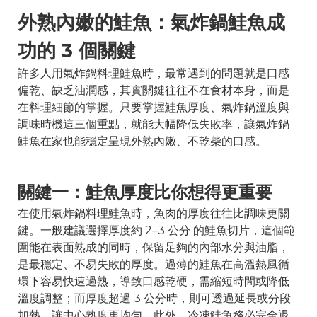
外熟內嫩的鮭魚：氣炸鍋鮭魚成
功的 3 個關鍵
許多人用氣炸鍋料理鮭魚時，最常遇到的問題就是口感
偏乾、缺乏油潤感，其實關鍵往往不在食材本身，而是
在料理細節的掌握。只要掌握鮭魚厚度、氣炸鍋溫度與
調味時機這三個重點，就能大幅降低失敗率，讓氣炸鍋
鮭魚在家也能穩定呈現外熟內嫩、不乾柴的口感。
關鍵一：鮭魚厚度比你想得更重要
在使用氣炸鍋料理鮭魚時，魚肉的厚度往往比調味更關
鍵。一般建議選擇厚度約 2–3 公分 的鮭魚切片，這個範
圍能在表面熟成的同時，保留足夠的內部水分與油脂，
是最穩定、不易失敗的厚度。過薄的鮭魚在高溫熱風循
環下容易快速過熟，導致口感乾硬，需縮短時間或降低
溫度調整；而厚度超過 3 公分時，則可透過延長或分段
加熱，讓中心熟度更均勻。此外，冷凍鮭魚務必完全退