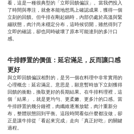
看，這是一種很典型的「立即回饋偏誤」。當我們投入
了時間與專注，就會本能地想馬上確認成果，獲得一個
立刻的回饋。但牛排在剛起鍋時，內部仍處於高溫與緊
繃狀態，肉汁尚未穩定分布，這時候切開，雖然得到了
立即的確認，卻也同時破壞了原本可能達到的多汁口
感。
牛排靜置的價值：延宕滿足，反而讓口感
更好
與立即回饋偏誤相對的，是另一個在料理中非常實用的
心理概念：延宕滿足。意思是，願意暫時放下立刻獲得
回饋的衝動，換取更好的長期結果。在牛排料理裡，這
個「結果」，就是更均勻、更柔嫩、更多汁的口感。當
牛排靜置的幾分鐘裡，肉纖維逐漸放鬆，肉汁重新分
布，整體狀態回到平衡。這段時間看似什麼都沒做，卻
正是讓牛排從「看起來完成」走向「真正好吃」的關鍵
過程。