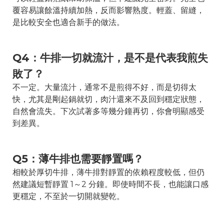
覆容易讓餘溫持續加熱，反而影響熟度。輕蓋、留縫，
是比較安全也適合新手的做法。
Q4：牛排一切就流汁，是不是代表我煎失
敗了？
不一定。大量流汁，通常不是煎得不好，而是切得太
快，尤其是剛起鍋就切，肉汁還來不及回到穩定狀態，
自然會流失。下次試著多等幾分鐘再切，你會明顯感受
到差異。
Q5：薄牛排也需要靜置嗎？
相較於厚切牛排，薄牛排對靜置的依賴程度較低，但仍
然建議短暫靜置 1～2 分鐘。即使時間不長，也能讓口感
更穩定，不至於一切開就變乾。