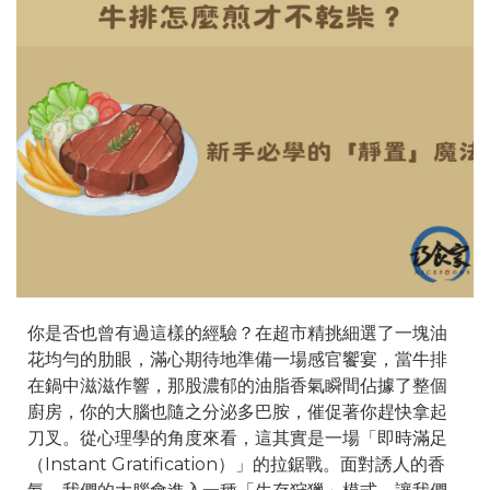
你是否也曾有過這樣的經驗？在超市精挑細選了一塊油
花均勻的肋眼，滿心期待地準備一場感官饗宴，當牛排
在鍋中滋滋作響，那股濃郁的油脂香氣瞬間佔據了整個
廚房，你的大腦也隨之分泌多巴胺，催促著你趕快拿起
刀叉。從心理學的角度來看，這其實是一場「即時滿足
（Instant Gratification）」的拉鋸戰。面對誘人的香