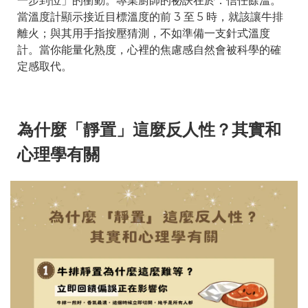
一步到位」的衝動。專業廚師的祕訣在於：信任餘溫。
當溫度計顯示接近目標溫度的前 3 至 5 時，就該讓牛排
離火；與其用手指按壓猜測，不如準備一支針式溫度
計。當你能量化熟度，心裡的焦慮感自然會被科學的確
定感取代。
為什麼「靜置」這麼反人性？其實和
心理學有關