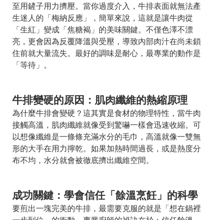
至用鏟子用力擠壓。當你過度介入，牛排表面就無法產
生迷人的「梅納反應」，簡單來說，這就是讓牛肉從
「生紅」變成「焦糖褐」的美味關鍵。不僅色澤不漂
亮，更會因為反覆降溫與受壓，導致內部肉汁在尚未鎖
住前就大量流失。最好的調味是耐心，最專業的動作是
「等待」。
牛排變硬的原因：肌肉纖維的熱縮原理
為什麼牛排會變硬？這其實是食材的物理特性，當牛肉
接觸高溫，肌肉纖維就像受到驚嚇一樣會迅速收縮。可
以想像纖維是一條條充滿水分的毛巾，高溫就像一雙無
形的大手在用力擰乾。如果加熱時間過長，或是熱度分
布不均，水分就會被徹底擠出纖維空間。
成功關鍵：學會信任「餘溫烹飪」的科學
要煎出一塊完美的牛排，最需要克服的就是「想在鍋裡