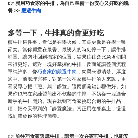
👉
就用巧食家的牛排，為自己準備一份安心又好吃的晚
餐 >>
嚴選牛肉
多等一下，牛排真的會更好吃
煎牛排這件事，看似是在學火候，其實更像是在學一種
節奏。當你願意在最香、最誘人的時刻停一下，讓牛排
靜置、讓肉汁回到穩定的位置，結果往往會比急著切開
來得更好。選對一塊好掌握的牛排，反而能讓整個流程
單純許多。像
巧食家的嚴選牛肉
，肉質來源清楚、厚度
適中、前處理完整，對第一次在家煎牛排的人來說，更
容易專心把「煎」與「靜置」這兩個關鍵步驟做好。如
果你也想在家練習煎出不乾柴的牛排，不妨從一塊適合
新手的牛排開始。現在就到巧食家挑選合適的牛排品
項，把今天學到的「靜置魔法」真正用在餐桌上，慢慢
找到屬於你的料理節奏。
👉
前往巧食家選購牛排，讓第一次在家煎牛排，也能安