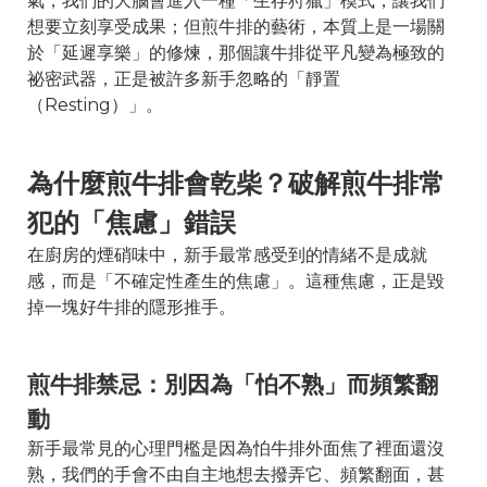
氣，我們的大腦會進入一種「生存狩獵」模式，讓我們
想要立刻享受成果；但煎牛排的藝術，本質上是一場關
於「延遲享樂」的修煉，那個讓牛排從平凡變為極致的
祕密武器，正是被許多新手忽略的「靜置
（Resting）」。
為什麼煎牛排會乾柴？破解煎牛排常
犯的「焦慮」錯誤
在廚房的煙硝味中，新手最常感受到的情緒不是成就
感，而是「不確定性產生的焦慮」。這種焦慮，正是毀
掉一塊好牛排的隱形推手。
煎牛排禁忌：別因為「怕不熟」而頻繁翻
動
新手最常見的心理門檻是因為怕牛排外面焦了裡面還沒
熟，我們的手會不由自主地想去撥弄它、頻繁翻面，甚