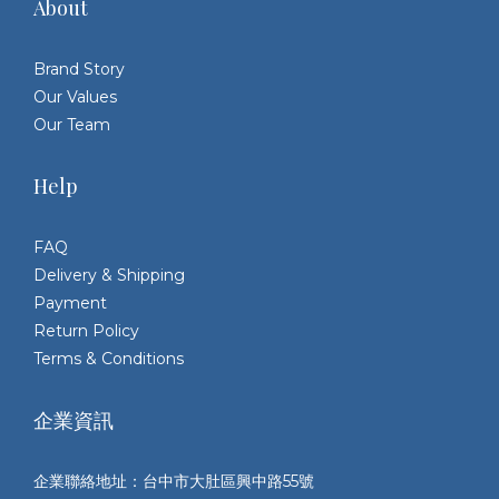
About
Brand Story
Our Values
Our Team
Help
FAQ
Delivery & Shipping
Payment
Return Policy
Terms & Conditions
企業資訊
企業聯絡地址：台中市大肚區興中路55號