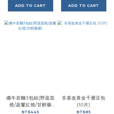
ADD TO CART
ADD TO CART
纖牛若麵3包組(野蔬茄
非基改黃金千層豆包
燒/蔬饗紅燒/甘醇藥
(10片)
膳)
NT$445
NT$85