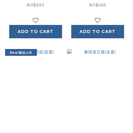
NT$597
NT$105
ADD TO CART
ADD TO CART
New!新品上市