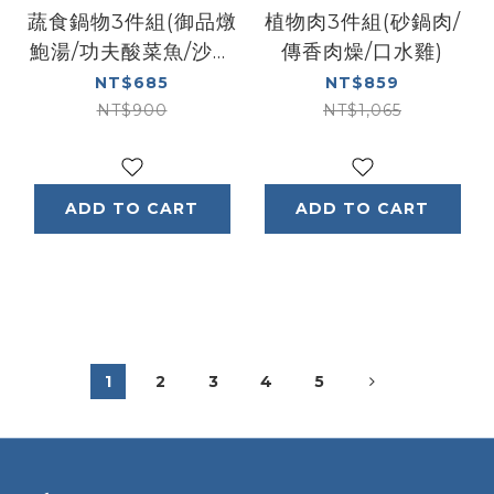
蔬食鍋物3件組(御品燉
植物肉3件組(砂鍋肉/
鮑湯/功夫酸菜魚/沙茶
傳香肉燥/口水雞)
海鮮鍋)
NT$685
NT$859
NT$900
NT$1,065
ADD TO CART
ADD TO CART
1
2
3
4
5