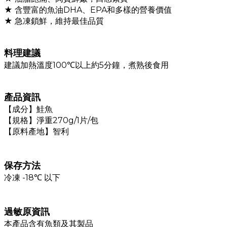
★
含豐富的魚油DHA、EPA和多樣的營養價值
★
急凍鎖鮮，維持最佳品質
料理建議
建議加熱溫度100℃以上約5分鐘，煮熟後食用
產品資訊
【成分】鮭魚
【規格】
淨重270g/1片/包
【原料產地】智利
保存方法
冷凍 -18℃ 以下
過敏原資訊
本產品含有魚類及其製品