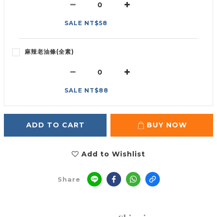
SALE NT$58
麻辣老油條(全素)
SALE NT$88
ADD TO CART
BUY NOW
Add to Wishlist
Share