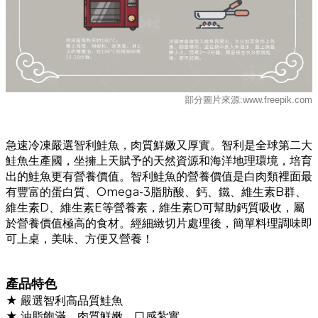
部分圖片來源:www.freepik.com
急速冷凍嚴選智利鮭魚，肉質鮮嫩又厚實。智利是全球第二大
鮭魚生產國，坐擁上天賦予的天然資源和海洋地理環境，培育
出的鮭魚更有營養價值。智利鮭魚的營養價值是白肉類裡面最
有豐富的蛋白質、Omega-3脂肪酸、鈣、鐵、維生素B群、
維生素D、維生素E等營養素，維生素D可幫助鈣質吸收，屬
於營養價值極高的食材。經細緻切片處理後，簡單料理調味即
可上桌，美味、方便又營養！
產品特色
★ 嚴選智利高品質鮭魚
★
油脂飽滿、肉質鮮嫩，口感紮
實