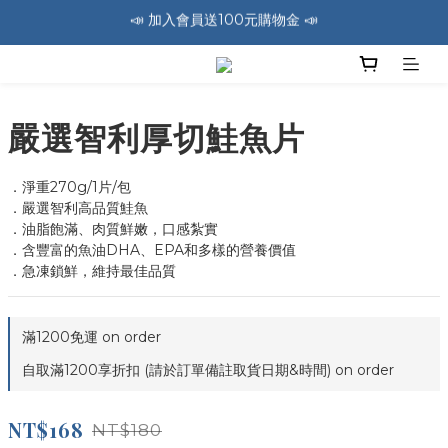
🚛 全館消費滿1200免運費 🚛
🚛 全館消費滿1200免運費 🚛
📣 加入會員送100元購物金 📣
🚛 全館消費滿1200免運費 🚛
嚴選智利厚切鮭魚片
．淨重270g/1片/包
．嚴選智利高品質鮭魚
．油脂飽滿、肉質鮮嫩，口感紮實
．含豐富的魚油DHA、EPA和多樣的營養價值
．急凍鎖鮮，維持最佳品質
滿1200免運 on order
自取滿1200享折扣 (請於訂單備註取貨日期&時間) on order
NT$168
NT$180