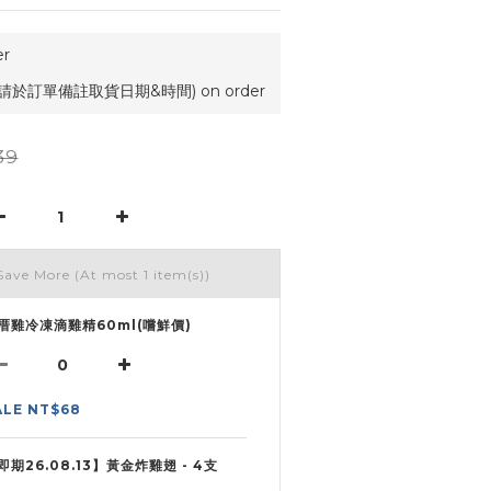
r
請於訂單備註取貨日期&時間) on order
39
Save More
(At most 1 item(s))
厝雞冷凍滴雞精60ml(嚐鮮價)
ALE NT$68
即期26.08.13】黃金炸雞翅 - 4支