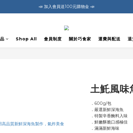
🚛 全館消費滿1200免運費 🚛
🚛 全館消費滿1200免運費 🚛
📣 加入會員送100元購物金 📣
🚛 全館消費滿1200免運費 🚛
品
Shop All
會員制度
關於巧食家
運費與配送
退
土魠風味
．600g/包
．嚴選新鮮深海魚
．特製辛香醃料入味
．鮮嫩酥脆口感極佳
．滿滿新鮮海味