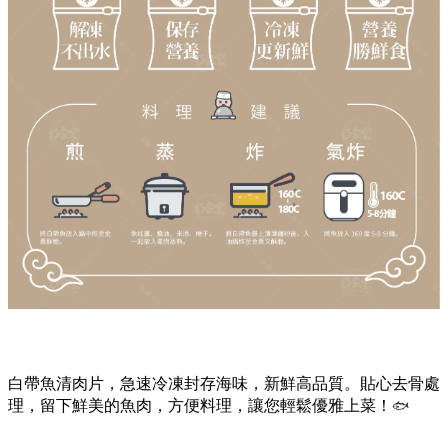
白帶魚清肉片，急速冷凍封存海味，新鮮高品質。貼心去骨處
理，留下
鮮美的魚肉
，方便料理，讓您輕鬆優雅上菜！
🐟