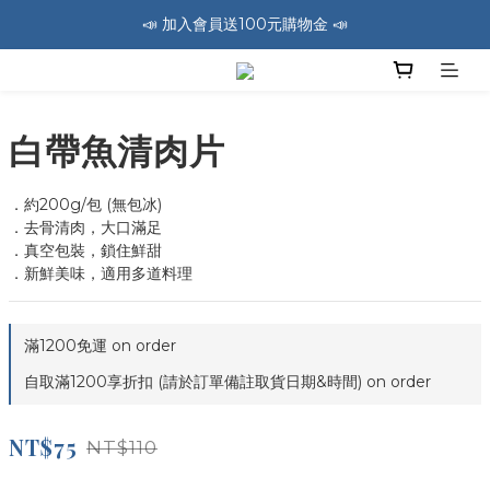
🚛 全館消費滿1200免運費 🚛
🚛 全館消費滿1200免運費 🚛
📣 加入會員送100元購物金 📣
🚛 全館消費滿1200免運費 🚛
白帶魚清肉片
．約200g/包 (無包冰)
．去骨清肉，大口滿足
．真空包裝，鎖住鮮甜
．新鮮美味，適用多道料理
滿1200免運 on order
自取滿1200享折扣 (請於訂單備註取貨日期&時間) on order
NT$75
NT$110