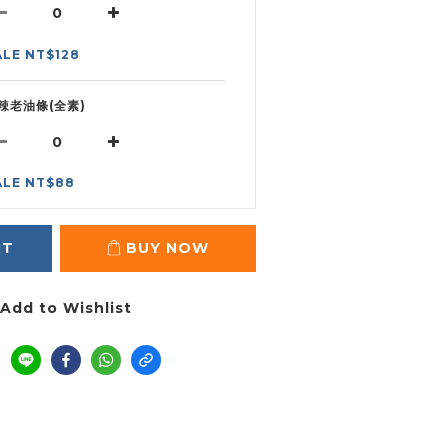
ALE NT$128
辣老油條(全素)
ALE NT$88
RT
BUY NOW
Add to Wishlist