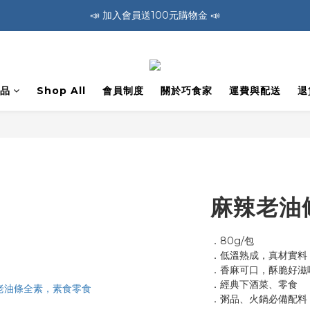
🚛 全館消費滿1200免運費 🚛
🚛 全館消費滿1200免運費 🚛
📣 加入會員送100元購物金 📣
🚛 全館消費滿1200免運費 🚛
品
Shop All
會員制度
關於巧食家
運費與配送
退
麻辣老油條
．80g/包
．低溫熟成，真材實料
．香麻可口，酥脆好滋
．經典下酒菜、零食
．粥品、火鍋必備配料