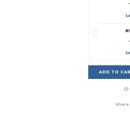
S
麻
S
ADD TO CA
Share