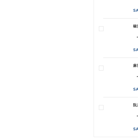
S
椒
S
麻
S
阮
S