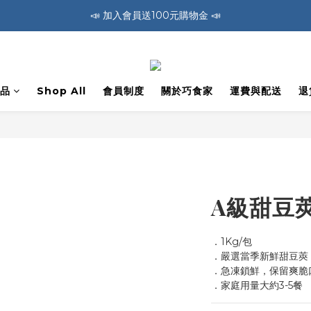
🚛 全館消費滿1200免運費 🚛
🚛 全館消費滿1200免運費 🚛
📣 加入會員送100元購物金 📣
🚛 全館消費滿1200免運費 🚛
品
Shop All
會員制度
關於巧食家
運費與配送
退
A級甜豆莢
．1Kg/包
．嚴選當季新鮮甜豆莢
．急凍鎖鮮，保留爽脆
．家庭用量大約3-5餐