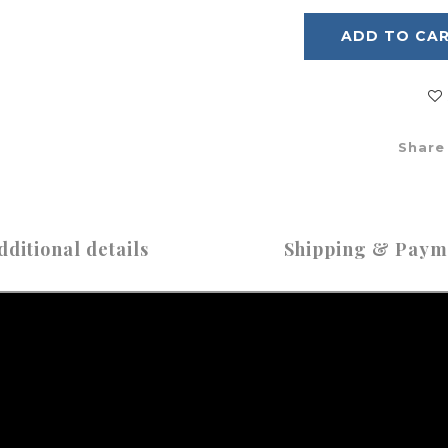
ADD TO CA
Share
dditional details
Shipping & Paym