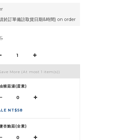
r
請於訂單備註取貨日期&時間) on order
5
Save More
(At most 1 item(s))
油猴菇湯(蛋素)
ALE NT$58
鹽杏鮑菇(全素)