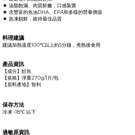
★
油脂飽滿、肉質鮮嫩，口感紮
實
★
含豐富的魚油DHA、EPA和多樣的營養價值
★
急凍鎖鮮，維持最佳品質
料理建議
建議加熱溫度100℃以上約5分鐘，煮熟後食用
產品資訊
【成分】鮭魚
【規格】
淨重270g/1片/包
【原料產地】智利
保存方法
冷凍 -18℃ 以下
過敏原資訊