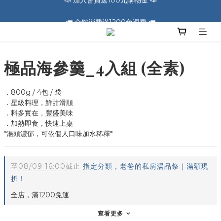
🚛 全館消費滿1200免運費 🚛
🚛 全館消費滿1200免運費 🚛
📣 加入會員送100元購物金 📣
🚛 全館消費滿1200免運費 🚛
極品海參羹_4入組 (全素)
．800g / 4包 / 袋
．星級料理，鮮甜滑順
．料多實在，豐盛美味
．加熱即食，快速上桌
*湯頭濃郁，可依個人口味加水稀釋*
至
08/09 16:00
截止
指定分類，老爸的私房湯品祭｜滿額現
折！
全店，滿1200免運
查看更多