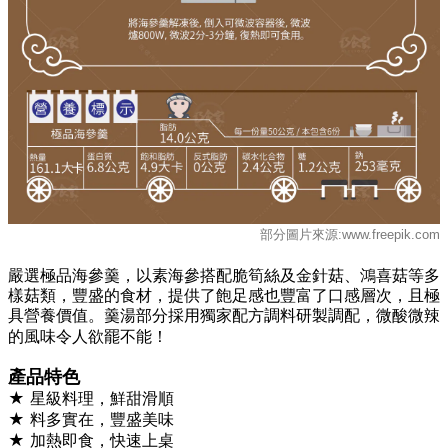
部分圖片來源:www.freepik.com
嚴選極品海參羹，以素海參搭配脆筍絲及金針菇、鴻喜菇等多
樣菇類，豐盛的食材，提供了飽足感也豐富了口感層次，且極
具營養價值。羹湯部分採用獨家配方調料研製調配，微酸微辣
的風味令人欲罷不能！
產品特色
★ 星級料理，鮮甜滑順
★ 料多實在，豐盛美味
★ 加熱即食，快速上桌