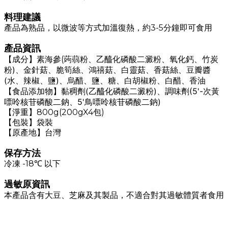
料理建議
產品為熟品，以微波等方式加溫復熱，約3-5分鐘即可食用
產品資訊
乙醯化磷酸二澱粉、氧化鈣、竹炭
【成分】素海參(蒟蒻粉、
粉)、金針菇、脆筍絲、鴻禧菇、白靈菇、香菇絲、豆瓣醬
(水、辣椒、鹽)、烏醋、鹽、糖、白胡椒粉、白醋、香油
【食品添加物】黏稠劑(
乙醯化磷酸二澱粉)、調味劑(5
'-次黃
嘌呤核苷磷酸二鈉、5'鳥嘌呤核苷磷酸二鈉)
【淨重】800g(200gX4包)
【包裝】袋裝
【原產地】台灣
保存方法
冷凍 -18℃ 以下
過敏原資訊
本產品含有大豆、芝麻及其製品，不適合對其過敏體質者食用