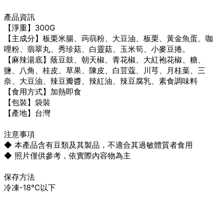
產品資訊
【淨重】300G
【主成分】板栗米腸、蒟蒻粉、大豆油、板栗、黃金魚蛋、咖
哩粉、翡翠丸、秀珍菇、白靈菇、玉米筍、小麥豆捲。
【麻辣湯底】蔭豆鼓、朝天椒、青花椒、大紅袍花椒、糖、
鹽、八角、桂皮、草果、陳皮、白荳蔻、川芎、月桂葉、三
奈、大豆油、辣豆瓣醬、辣紅油、辣豆腐乳、素食調味料
【食用方式】加熱即食
【包裝】袋裝
【產地】台灣
注意事項
◆ 本產品含有豆類及其製品，不適合其過敏體質者食用
◆ 照片僅供參考，依實際內容物為主
保存方法
冷凍-18℃以下