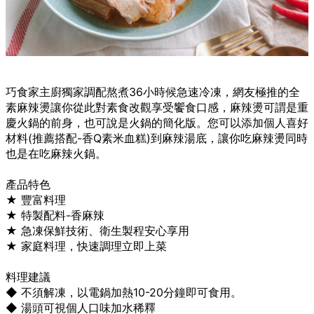
巧食家主廚獨家調配熬煮36小時候急速冷凍，網友極推的全
素麻辣燙讓你從此對素食改觀享受饗食口感，麻辣燙可謂是重
慶火鍋的前身，也可說是火鍋的簡化版。您可以添加個人喜好
材料(推薦搭配-香Q素米血糕)到麻辣湯底，讓你吃麻辣燙同時
也是在吃麻辣火鍋。
產品特色
★ 豐富料理
★ 特製配料-香麻辣
★ 急凍保鮮技術、衛生製程安心享用
★ 家庭料理，快速調理立即上菜
料理建議
◆ 不須解凍，以電鍋加熱10-20分鐘即可食用。
◆ 湯頭可視個人口味加水稀釋