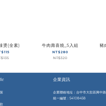
辣燙(全素)
牛肉壽喜燒_5入組
豬
T$115
NT$280
T$135
NT$320
Me
企業資訊
策
企業聯絡地址：台中市大肚區興中路
統一編號：54108458
退款