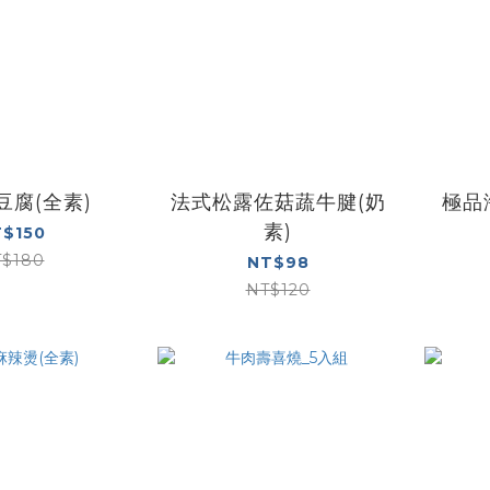
豆腐(全素)
法式松露佐菇蔬牛腱(奶
極品
素)
$150
$180
NT$98
NT$120