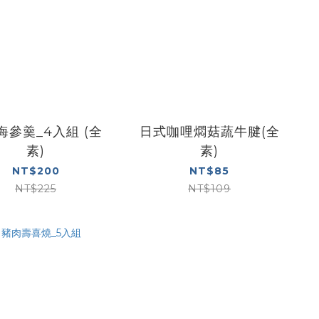
海參羹_4入組 (全
日式咖哩燜菇蔬牛腱(全
素)
素)
NT$200
NT$85
NT$225
NT$109