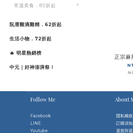
常溫美食．85折起
阮厝雞滴雞精．62折起
生活小物．72折起
🔥 明星熱銷榜
正宗麻
N
中元｜好神澎湃祭！
N
Follow Me
About 
Facebook
隱私權政
LINE
訂購須知
Youtube
退貨與