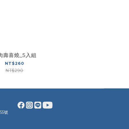
肉壽喜燒_5入組
NT$260
NT$290
55號