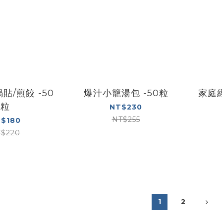
貼/煎餃 -50
爆汁小籠湯包 -50粒
家庭
粒
NT$230
NT$255
$180
$220
1
2