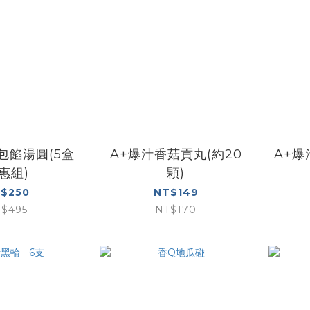
包餡湯圓(5盒
A+爆汁香菇貢丸(約20
A+爆
惠組)
顆)
$250
NT$149
$495
NT$170