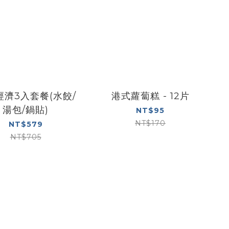
經濟3入套餐(水餃/
港式蘿蔔糕 - 12片
湯包/鍋貼)
NT$95
NT$170
NT$579
NT$705