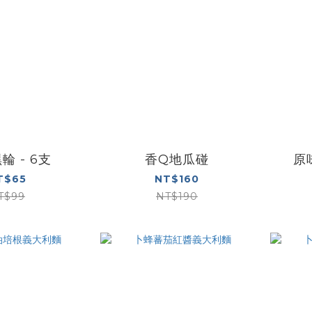
輪 - 6支
香Q地瓜碰
原
T$65
NT$160
T$99
NT$190