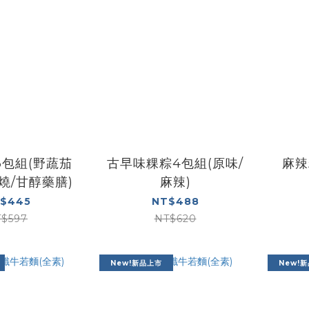
3包組(野蔬茄
古早味粿粽4包組(原味/
麻辣
燒/甘醇藥膳)
麻辣)
$445
NT$488
$597
NT$620
New!新品上市
New!