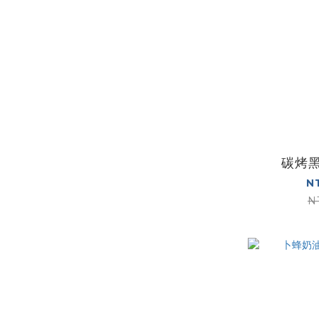
碳烤黑
N
N