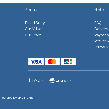
About
Help
Brand Story
FAQ
Our Values
Delivery
Our Team
Paymen
Return P
Terms & 
$
TWD
English
Powered by SHOPLINE