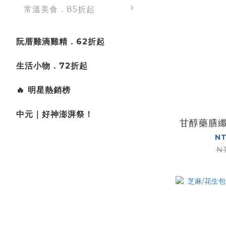
常溫美食．85折起
阮厝雞滴雞精．62折起
生活小物．72折起
🔥 明星熱銷榜
中元｜好神澎湃祭！
甘醇藥膳纖
NT
N