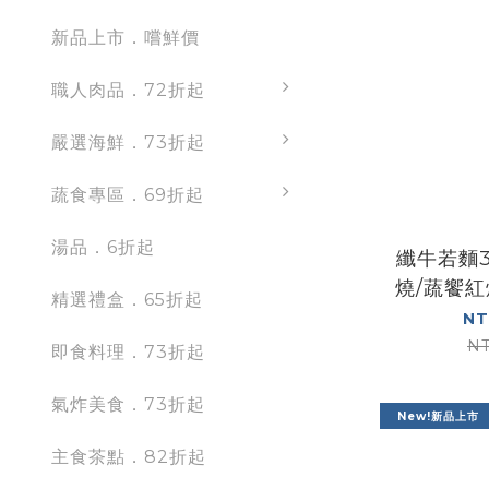
新品上市．嚐鮮價
職人肉品．72折起
嚴選海鮮．73折起
蔬食專區．69折起
湯品．6折起
纖牛若麵
燒/蔬饗紅
精選禮盒．65折起
NT
NT
即食料理．73折起
氣炸美食．73折起
New!新品上市
主食茶點．82折起