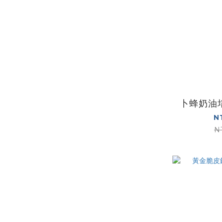
卜蜂奶油
N
N