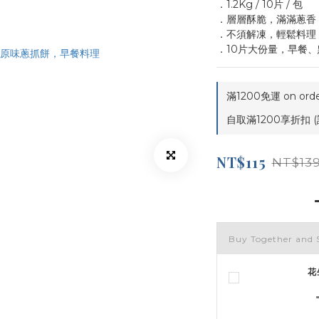
．1.2Kg / 10片 / 包
．層層酥脆，滿滿蔥香
．不須解凍，輕鬆料理
．10片大份量，早餐
滿1200免運 on orde
自取滿1200享折扣 (
NT$115
NT$13
Buy Together and 
花