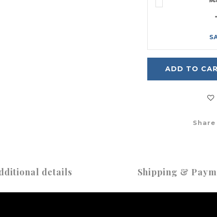
S
ADD TO CA
Share
dditional details
Shipping & Paym