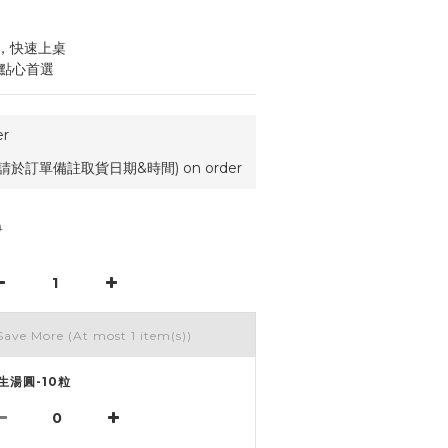
，快速上桌
、點心首選
r
請於訂單備註取貨日期&時間) on order
9
Save More
(At most 1 item(s))
生湯圓-10粒