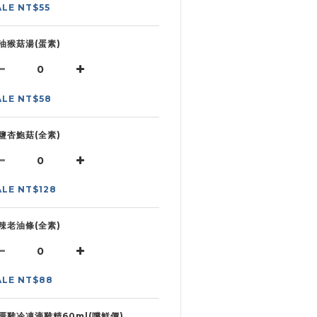
ALE NT$55
油猴菇湯(蛋素)
ALE NT$58
鹽杏鮑菇(全素)
ALE NT$128
辣老油條(全素)
ALE NT$88
厝雞冷凍滴雞精60ml(嚐鮮價)