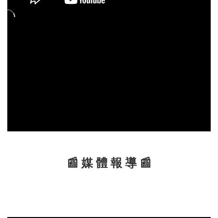
📰 媒 體 報 導 📰