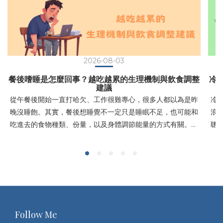
2026-08-03
餐後嗜睡是怎麼回事？越吃越累的生理機制與飲食調整
冷
建議
從午餐後開始一直打哈欠、工作很難專心，很多人都以為是昨
冷
晚沒睡飽。其實，餐後想睡覺不一定只是睡眠不足，也可能和
浪
吃進去的食物種類、份量，以及身體調節能量的方式有關。這
聰
篇文章會帶你了解餐後嗜睡可能的原因，以及日常飲食可以如
到
何調整，讓飯後精神更穩定。 一、什麼是餐後嗜睡？先搞懂這
該
個常被忽略的生理現象餐後嗜睡是吃完飯後短時間內感到疲
的
倦、想睡覺的現象，多數屬於正常生理反應，與消化、血糖及
念
神經系統調節都有關。這種情況其實有一個正式的名稱，叫做
品
餐後嗜睡（Postprandial Somnolence），是指人在進食後
絕
的一段時間內，出現疲倦、想睡或注意力下降的現象。根據每
式
Follow Me