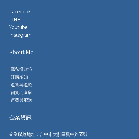
個人的體質、飲食內容及生活作息不同，感受也會有所差異，
質
有些人只是稍微想休息一下，有些人則可能覺得整個下午都提
低溫
Facebook
不起勁。 二、為什麼吃飽就想睡？三個關鍵生理機制 餐後嗜睡
品袋
LINE
並非只有一個原因，而是消化系統、血糖調節與神經系統共同
氧
Youtube
作用的結果。不同人的飲食內容、進食份量與生活習慣不同，
氣
Instagram
餐後疲倦的程度也可能有所差異。血糖忽高忽低，胰島素分泌
的
變化可能影響精神狀態如果一餐中含有較多精製澱粉或含糖飲
潮
About Me
料，血糖上升速度可能較快，部分人在血糖與胰島素變化的過
還
程中，可能較容易感受到疲倦或精神起伏。不過，每個人的代
食
隱私權政策
謝能力、進食速度與餐點內容不同，餐後的感受也會有所差
鮮
訂購須知
異。因此，餐後想睡並不能單純歸因於血糖變化，而是受到多
真
退貨與退款
種生理因素共同影響。迷走神經活化，身體進入消化模式當身
楚
關於巧食家
體將重心放在消化時，有些人會感受到較放鬆、較想休息，甚
這個單一標準。
運費與配送
至出現注意力下降的情況。這也是為什麼不少人會形容自己
浪
「一吃飽就進入待機模式」。值得注意的是，這並不是因為血
工
企業資訊
液「全部跑到胃裡」，而是消化系統開始運作時，身體整體的
費多
生理調節讓人產生放鬆感，因此較容易出現餐後疲倦。色胺酸
（G
與血清素：食物也在影響腦內化學不是吃了含色胺酸的食物就
當
企業聯絡地址：台中市大肚區興中路55號