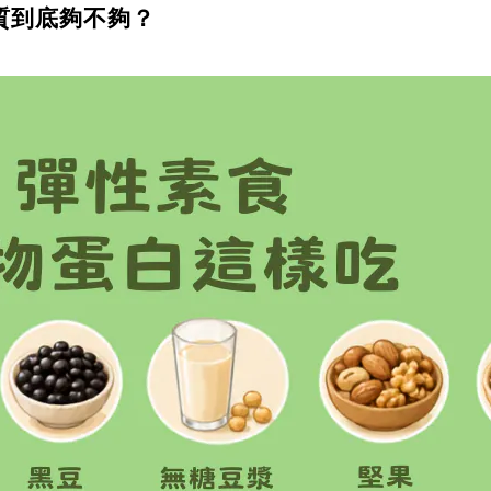
質到底夠不夠？