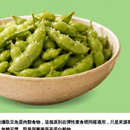
量攝取豆魚蛋肉類食物，這個原則在彈性素食裡同樣適用，只是來源
、無糖豆漿、堅果與藜麥等高蛋白穀物。