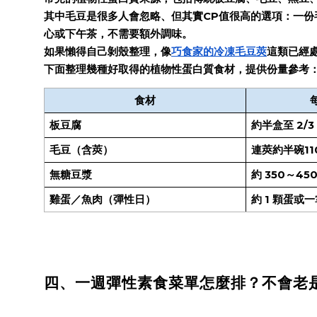
其中毛豆是很多人會忽略、但其實CP值很高的選項：一份
心或下午茶，不需要額外調味。
如果懶得自己剝殼整理，像
巧食家的冷凍毛豆莢
這類已經
下面整理幾種好取得的植物性蛋白質食材，提供份量參考
食材
板豆腐
約半盒至 2/3
毛豆（含莢）
連莢約半碗11
無糖豆漿
約 350～450
雞蛋／魚肉（彈性日）
約 1 顆蛋或
四、一週彈性素食菜單怎麼排？不會老