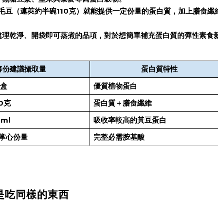
毛豆（連莢約半碗110克）就能提供一定份量的蛋白質，加上膳食
處理乾淨、開袋即可蒸煮的品項，對於想簡單補充蛋白質的彈性素食
：
每份建議攝取量
蛋白質特性
 盒
優質植物蛋白
0克
蛋白質＋膳食纖維
ml
吸收率較高的黃豆蛋白
一掌心份量
完整必需胺基酸
是吃同樣的東西