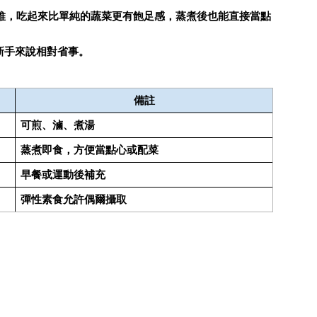
纖維，吃起來比單純的蔬菜更有飽足感，蒸煮後也能直接當點
新手來說相對省事。
備註
可煎、滷、煮湯
蒸煮即食，方便當點心或配菜
早餐或運動後補充
彈性素食允許偶爾攝取