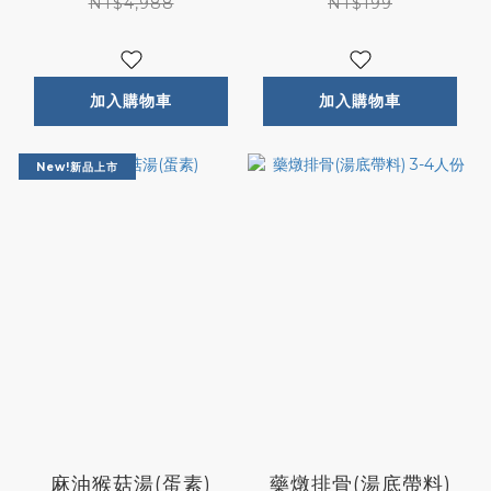
盒)
NT$4,988
NT$199
加入購物車
加入購物車
New!新品上市
麻油猴菇湯(蛋素)
藥燉排骨(湯底帶料)