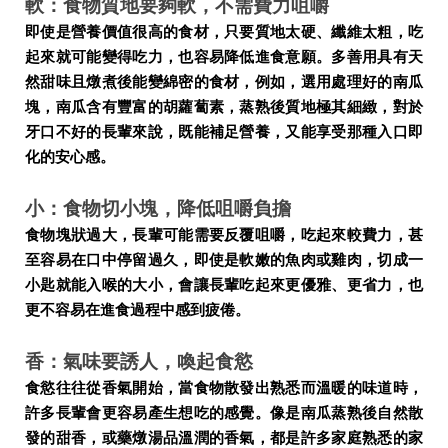
軟：食物質地要夠軟，不需費力咀嚼
即使是營養價值很高的食材，只要質地太硬、纖維太粗，吃
起來就可能變得吃力，也容易降低進食意願。多善用具有天
然甜味且燉煮後能變綿密的食材，例如，選用處理好的南瓜
塊，南瓜含有豐富的胡蘿蔔素，蒸熟後質地極其細緻，對於
牙口不好的長輩來說，既能補足營養，又能享受那種入口即
化的安心感。
小：食物切小塊，降低咀嚼負擔
食物塊狀過大，長輩可能需要反覆咀嚼，吃起來較費力，甚
至容易在口中停留過久，即使是軟嫩的魚肉或雞肉，切成一
小匙就能入喉的大小，會讓長輩吃起來更優雅、更省力，也
更不容易在進食過程中感到疲倦。
香：氣味要誘人，喚起食慾
食慾往往從香氣開始，當食物散發出熟悉而溫暖的味道時，
許多長輩會更容易產生想吃的感覺。像是南瓜蒸熟後自然散
發的甜香，或藥燉湯品溫潤的香氣，都是許多家庭熟悉的家