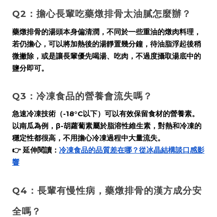
Q2：擔心長輩吃藥燉排骨太油膩怎麼辦？
藥燉排骨的湯頭本身偏清潤，不同於一些重油的燉肉料理，
若仍擔心，可以將加熱後的湯靜置幾分鐘，待油脂浮起後稍
微撇除，或是讓長輩優先喝湯、吃肉，不過度攝取湯底中的
鹽分即可。
Q3：冷凍食品的營養會流失嗎？
急速冷凍技術（-18°C以下）可以有效保留食材的營養素。
以南瓜為例，β-胡蘿蔔素屬於脂溶性維生素，對熱和冷凍的
穩定性都很高，不用擔心冷凍過程中大量流失。
👉 延伸閱讀：
冷凍食品的品質差在哪？從冰晶結構談口感影
響
Q4：長輩有慢性病，藥燉排骨的漢方成分安
全嗎？