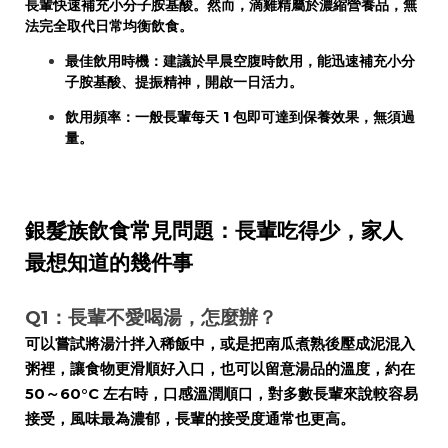
長輩快速補充小分子胺基酸。然而，滴雞精屬於濃縮營養品，無
法完全取代日常均衡飲食。
最佳飲用時機：建議於早晨空腹時飲用，能迅速補充小分
子胺基酸、提振精神，開啟一日活力。
飲用頻率：一般長輩每天 1 包即可達到保養效果，無須過
量。
銀髮族飲食常見問題：長輩吃得少，家人
最想知道的幾件事
Q1：長輩不愛喝湯，怎麼辦？
可以嘗試將湯汁拌入稀飯中，或是把南瓜煮熟後壓成泥混入
粥裡，讓食物更滑順好入口，
也可以留意湯品的溫度，約在
50～60°C 左右時，口感溫潤順口，對多數長輩來說較容易
接受，風味最為濃郁，長輩的接受度通常也更高。