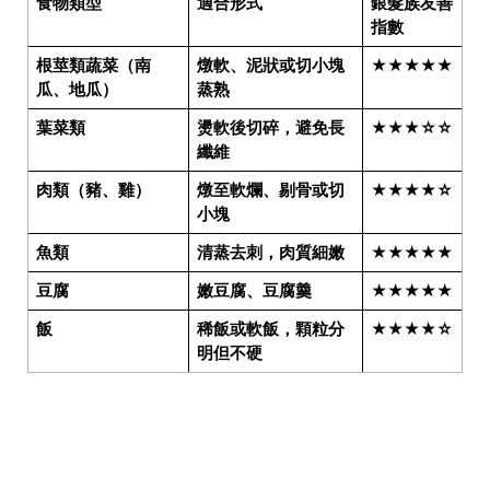
食物類型
適合形式
銀髮族友善
指數
根莖類蔬菜（南
燉軟、泥狀或切小塊
★★★★★
瓜、地瓜）
蒸熟
葉菜類
燙軟後切碎，避免長
★★★☆☆
纖維
肉類（豬、雞）
燉至軟爛、剔骨或切
★★★★☆
小塊
魚類
清蒸去刺，肉質細嫩
★★★★★
豆腐
嫩豆腐、豆腐羹
★★★★★
飯
稀飯或軟飯，顆粒分
★★★★☆
明但不硬