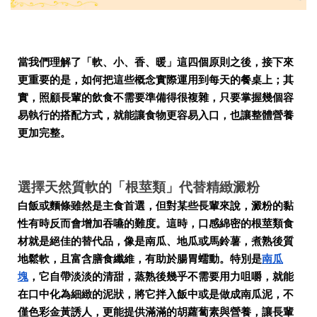
當我們理解了「軟、小、香、暖」這四個原則之後，接下來
更重要的是，如何把這些概念實際運用到每天的餐桌上；其
實，照顧長輩的飲食不需要準備得很複雜，只要掌握幾個容
易執行的搭配方式，就能讓食物更容易入口，也讓整體營養
更加完整。
選擇天然質軟的「根莖類」代替精緻澱粉
白飯或麵條雖然是主食首選，但對某些長輩來說，澱粉的黏
性有時反而會增加吞嚥的難度。這時，口感綿密的根莖類食
材就是絕佳的替代品，像是南瓜、地瓜或馬鈴薯，煮熟後質
地鬆軟，且富含膳食纖維，有助於腸胃蠕動。特別是
南瓜
塊
，它自帶淡淡的清甜，蒸熟後幾乎不需要用力咀嚼，就能
在口中化為細緻的泥狀，將它拌入飯中或是做成南瓜泥，不
僅色彩金黃誘人，更能提供滿滿的胡蘿蔔素與營養，讓長輩