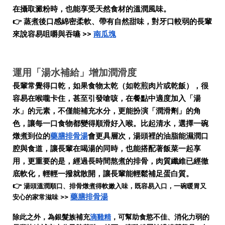
在攝取澱粉時，也能享受天然食材的溫潤風味。
👉 蒸煮後口感綿密柔軟、帶有自然甜味，對牙口較弱的長輩
來說容易咀嚼與吞嚥 >>
南瓜塊
運用「湯水補給」增加潤滑度
長輩常覺得口乾，如果食物太乾（如乾煎肉片或乾飯），很
容易在喉嚨卡住，甚至引發嗆咳，在餐點中適度加入「湯
水」的元素，不僅能補充水分，更能扮演「潤滑劑」的角
色，讓每一口食物都變得順滑好入喉。比起清水，選擇一碗
燉煮到位的
藥膳排骨湯
會更具層次，湯頭裡的油脂能濕潤口
腔與食道，讓長輩在喝湯的同時，也能搭配著飯菜一起享
用，更重要的是，經過長時間熬煮的排骨，肉質纖維已經徹
底軟化，輕輕一撥就散開，讓長輩能輕鬆補足蛋白質。
👉
湯頭溫潤順口、排骨燉煮得軟嫩入味，既容易入口，一碗暖胃又
藥膳排骨湯
安心的家常滋味 >>
除此之外，為銀髮族補充
滴雞精
，可幫助食慾不佳、消化力弱的