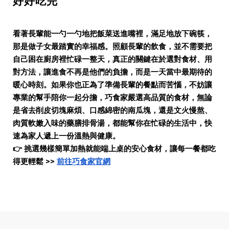
好好吃完
看著長輩能一勺一勺地把飯菜送進嘴裡，滿足地放下碗筷，
那是做子女最踏實的幸福感。照顧長輩的飲食，並不需要把
自己困在廚房裡忙碌一整天，真正的關鍵在於選對食材、用
對方法，讓進食不再是他們的負擔，而是一天當中最期待的
暖心時刻。如果你也正為了準備長輩的餐點而苦惱，不妨讓
專業的幫手陪你一起分擔，巧食家嚴選高品質的食材，無論
是省去削皮切塊麻煩、口感綿密的南瓜塊，還是文火慢熬、
肉質軟嫩入味的藥膳排骨湯，都能幫你在忙碌的生活中，快
速為家人遞上一份溫熱與健康。
👉 挑選幾樣簡單加熱就能端上桌的安心食材，讓每一餐都吃
得更輕鬆 >>
前往巧食家官網