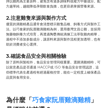
擇以雞肉為主要原料，避免含有過多調味料或複方中藥成分。配
方越單純，越能降低孕期飲食負擔，也更容易掌握營養來源。
2.注意雞隻來源與製作方式
優質的滴雞精產品通常會清楚標示雞隻品種、飼養方式與製作工
法。以巧食家的阮厝雞滴雞精為例，選用臺灣文昌公雞，並採用
無藥物飼養方式培育，再透過陶甕傳統滴煉工法萃取雞肉精華，
過程中不添加多餘成分，讓原料來源與製作流程更加透明，也有
助於消費者安心選擇。
3.確認食品安全與相關檢驗
除了原料與製程外，食品安全管理同樣重要。選購滴雞精時，可
以留意產品是否通過 HACCP或 ISO 等食品安全管理認證，這
些標準代表生產過程有經過嚴格控管，能在一定程度上確保產品
品質與食用安全。
為什麼「
巧食家阮厝雞滴雞精
」