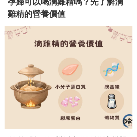
孕婦可以喝滴雞精嗎？先了解滴
雞精的營養價值