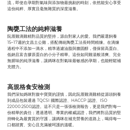
流，即使在孕期對氣味與添加物最挑剔的時刻，依然能安心享受
這份純粹、厚實且毫無雜質的深度滋養。
陶甕工法的純粹滋養
阮厝雞滴雞精對品質的堅持，源自對家人的愛。我們嚴選飼養
15~17週的文昌土公雞，搭配傳統陶甕工法長時間精煉。在滴煉
過程中不添加一滴水，精準過濾油脂與膽固醇，僅保留高蛋白、
低鈉且富含膠原蛋白的小分子精華。這份如同雞湯般清爽、完全
無腥味的純淨滋養，讓媽咪在對氣味最敏感的孕期，也能輕鬆補
充體力。
高規格食安檢測
我們深知媽咪對腹中寶寶的謹慎，因此阮厝雞滴雞精從源頭飼養
到成品包裝通過 TQCSI 國際認證、HACCP 認證、ISO
22000:2500認證。這不只是一張張檢測報告，更是我們對每一
份精華的責任；透過透明、專業的權威認證，我們將對品質的堅
持轉化為最實質的守護，讓媽咪在補充營養的道路上，喝得每一
口都踏實、安心且充滿被呵護的溫暖。