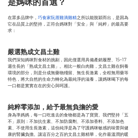
是媽咪的首選？
在眾多品牌中，
巧食家阮厝雞滴雞精
之所以能脫穎而出，是因為
它在品質上的堅持，正符合媽咪對「安全」與「純粹」的最高要
求：
嚴選熟成文昌土雞
我們深知媽咪對食材的挑剔，因此僅選用具備產銷履歷、
15~17
週
生長的「熟成文昌土雞」。相比一般白肉雞，文昌土雞在飼養
環境的部分，則是分成無藥物殘留、無生長激素，全程無用藥等
特色，將大自然的生命力轉化為最純淨的滋養，讓媽咪喝下的每
一口都是實實在在的安心與呵護。
純粹零添加，給予最無負擔的愛
身為準媽媽，每一口吃進去的食物都是為了寶寶。我們堅持「五
不」原則：不加抗生素、不加防腐劑、不添加香料、不添加色
素、不使用生長激素，這份純淨是為了守護媽咪敏感的味蕾與健
康的腎臟負擔。讓這百分之百的文昌土雞精華，化作最溫潤的暖