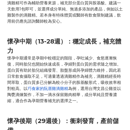
滴雞精可作為輔助營養來源，補充部分蛋白質與胺基酸。建議一
天飲用1包即可，並選擇成分單純、無過多添加的產品，例如以土
雞製作的滴雞精。若本身有特殊體質或醫師有飲食限制建議，飲
用前仍應先諮詢醫師較為安心。
懷孕中期（13-28週）：穩定成長，補充體
力
懷孕中期通常是孕期中較穩定的階段，孕吐減少、食慾逐漸恢
復，同時胎兒也開始快速成長，孕婦對蛋白質的需求隨之增加。
蛋白質有助於胎兒組織發育、胎盤形成與孕婦體力維持，因此若
日常飲食攝取不足，可適量透過滴雞精作為補充，滴雞精經長時
間萃取，蛋白質多已分解為較小分子的胺基酸形式，吸收效率相
對較高。以
巧食家的阮厝雞滴雞精
為例，選用台灣文昌公雞並以
陶甕滴煉製作，不加一滴水保留雞肉精華，成分單純且營養濃
縮，適合作為孕期營養補充的選擇之一。
懷孕後期（29週後）：衝刺發育，產前儲