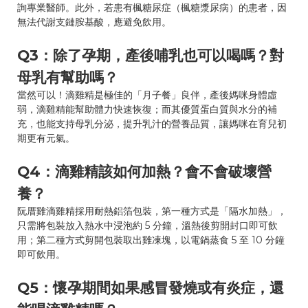
詢專業醫師。此外，若患有楓糖尿症（楓糖漿尿病）的患者，因
無法代謝支鏈胺基酸，應避免飲用。
Q3：除了孕期，產後哺乳也可以喝嗎？對
母乳有幫助嗎？
當然可以！滴雞精是極佳的「月子餐」良伴，產後媽咪身體虛
弱，滴雞精能幫助體力快速恢復；而其優質蛋白質與水分的補
充，也能支持母乳分泌，提升乳汁的營養品質，讓媽咪在育兒初
期更有元氣。
Q4：滴雞精該如何加熱？會不會破壞營
養？
阮厝雞滴雞精採用耐熱鋁箔包裝，第一種方式是「隔水加熱」，
只需將包裝放入熱水中浸泡約 5 分鐘，溫熱後剪開封口即可飲
用；第二種方式剪開包裝取出雞凍塊，以電鍋蒸食 5 至 10 分鐘
即可飲用。
Q5：懷孕期間如果感冒發燒或有炎症，還