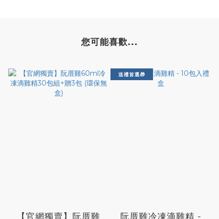
您可能喜歡...
送禮首選🎁
【官網獨賣】阮厝雞
阮厝雞冷凍滴雞精 -