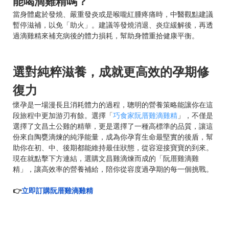
能喝滴雞精嗎？
當身體處於發燒、嚴重發炎或是喉嚨紅腫疼痛時，中醫觀點建議
暫停滋補，以免「助火」。建議等發燒消退、炎症緩解後，再透
過滴雞精來補充病後的體力損耗，幫助身體重拾健康平衡。
選對純粹滋養，成就更高效的孕期修
復力
懷孕是一場漫長且消耗體力的過程，聰明的營養策略能讓你在這
段旅程中更加游刃有餘。選擇「
巧食家阮厝雞滴雞精
」，不僅是
選擇了文昌土公雞的精華，更是選擇了一種高標準的品質，讓這
份來自陶甕滴煉的純淨能量，成為你孕育生命最堅實的後盾，幫
助你在初、中、後期都能維持最佳狀態，從容迎接寶寶的到來。
現在就點擊下方連結，選購文昌雞滴煉而成的「阮厝雞滴雞
精」，讓高效率的營養補給，陪你從容度過孕期的每一個挑戰。
👉
立即訂購阮厝雞滴雞精