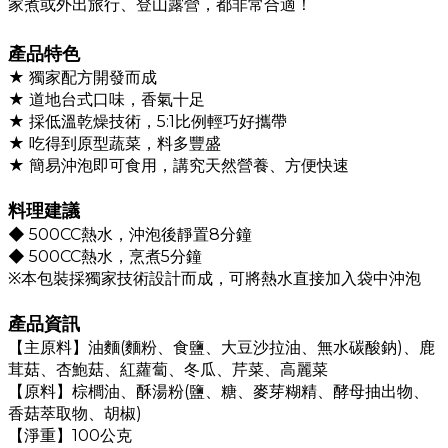
家煮或外出旅行、登山露營，都非常合適！
產品特色
★ 獨家配方開發而成
★ 道地台式口味，香氣十足
★
採低溫乾燥技術，5:1比例輕巧好攜帶
★
吃得到原型蔬菜，料多豐盛
★
簡易沖泡即可食用，講究天然營養、方便快速
料理建議
◆ 500CC熱水，沖泡後靜置8分鐘
◆
500CC熱水，烹煮5分鐘
※本包裝採獨家技術設計而成，可將熱水直接加入袋中沖泡
產品資訊
【主原料】油麵(麵粉、食鹽、大豆沙拉油、無水碳酸鈉)、鹿
茸菇、杏鮑菇、紅蘿蔔、冬瓜、芹菜、高麗菜
【原料】棕櫚油、酥湯粉(鹽、糖、麥芽糊精、酵母抽出物、
香菇萃取物、胡椒)
【淨重】100公克