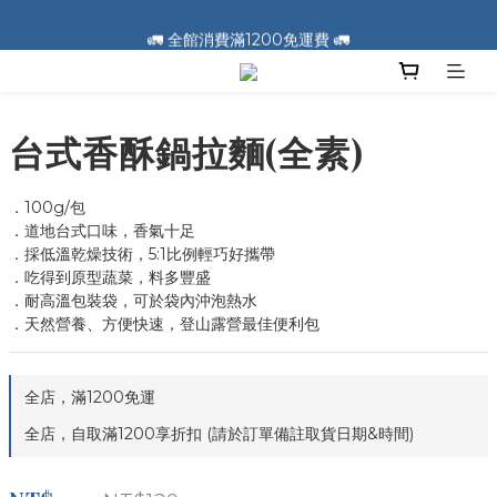
🚛 全館消費滿1200免運費 🚛
🚛 全館消費滿1200免運費 🚛
📣 加入會員送100元購物金 📣
🚛 全館消費滿1200免運費 🚛
台式香酥鍋拉麵(全素)
．100g/包
．道地台式口味，香氣十足
．採低溫乾燥技術，5:1比例輕巧好攜帶
．吃得到原型蔬菜，料多豐盛
．耐高溫包裝袋，可於袋內沖泡熱水
．天然營養、方便快速，登山露營最佳便利包
全店，滿1200免運
全店，自取滿1200享折扣 (請於訂單備註取貨日期&時間)