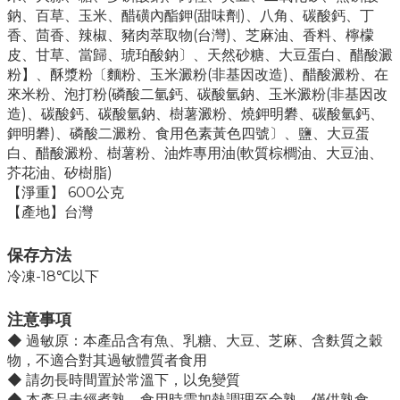
鈉、百草、玉米、醋磺內酯鉀(甜味劑)、八角、碳酸鈣、丁
香、茴香、辣椒、豬肉萃取物(台灣)、芝麻油、香料、檸檬
皮、甘草、當歸、琥珀酸鈉〕、天然砂糖、大豆蛋白、醋酸澱
粉】、酥漿粉〔麵粉、玉米澱粉(非基因改造)、醋酸澱粉、在
來米粉、泡打粉(磷酸二氫鈣、碳酸氫鈉、玉米澱粉(非基因改
造)、碳酸鈣、碳酸氫鈉、樹薯澱粉、燒鉀明礬、碳酸氫鈣、
鉀明礬)、磷酸二澱粉、食用色素黃色四號〕、鹽、大豆蛋
白、醋酸澱粉、樹薯粉、油炸專用油(軟質棕櫚油、大豆油、
芥花油、矽樹脂)
【淨重】 600公克
【產地】台灣
保存方法
冷凍-18℃以下
注意事項
◆ 過敏原：本產品含有魚、乳糖、大豆、芝麻、含麩質之穀
物，不適合對其過敏體質者食用
◆ 請勿長時間置於常溫下，以免變質
◆ 本產品未經煮熟，食用時需加熱調理至全熟，僅供熟食