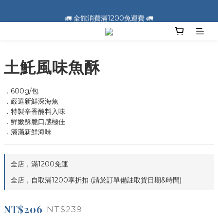
🚛 全館消費滿1200免運費 🚛
🚛 全館消費滿1200免運費 🚛
📣 加入會員送100元購物金 📣
🚛 全館消費滿1200免運費 🚛
土魠風味魚酥
．600g/包
．嚴選新鮮深海魚
．特製辛香醃料入味
．鮮嫩酥脆口感極佳
．滿滿新鮮海味
全店，滿1200免運
全店，自取滿1200享折扣 (請於訂單備註取貨日期&時間)
NT$206
NT$239