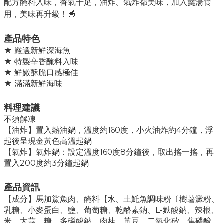
配方醃料入味，香氣十足，油炸、氣炸都美味，加入羹湯食
用，美味再升級！
🥣
產品特色
★ 嚴選新鮮深海魚
★ 特製辛香醃料入味
★ 鮮嫩酥脆口感極佳
★ 滿滿新鮮海味
料理建議
不須解凍
【油炸】置入熱油鍋，溫度約160度，小火油炸約4分鐘，浮
起後呈現金黃色高溫起鍋
【氣炸】氣炸鍋：設定溫度160度8分鐘後，取出搖一搖，再
置入200度約3分鐘起鍋
產品資訊
【成分】馬加鯊魚肉、醃料【水、土魠魚調味粉〔樹薯澱粉、
乳糖、小麥蛋白、鹽、葡萄糖、乾酪素鈉、L-麩酸鈉、辣根、
米、大蒜、糖、多磷酸鈉、肉桂、黃豆、二氧化矽、焦磷酸