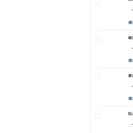
優
椒
優
麻
優
阮