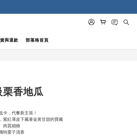
貨與退款
部落格首頁
立即購買
級栗香地瓜
低卡，代餐新主張！
，紫紅薄皮下藏著金黃甘甜的寶藏
、肉質細緻
獨特栗子清香