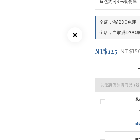
．每包約可3~5餐份量
全店，滿1200免運
全店，自取滿1200
NT$125
NT$15
以優惠價加購商品
(最
花
優
麻